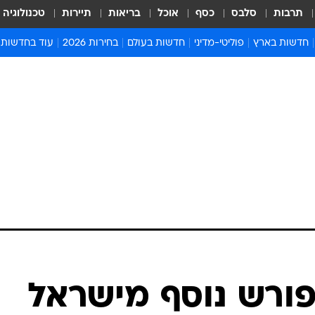
תרבות
סלבס
כסף
אוכל
בריאות
תיירות
טכנולוגיה
חדשות בארץ
פוליטי-מדיני
חדשות בעולם
בחירות 2026
עוד בחדשות
אירועים בארץ
פוליטיקה וממשל
המזרח התיכון
דעות ופרשנויו
חדשות פלילים ומשפט
יחסי חוץ
אירופה
סרי ושלזינגר
חינוך
אמריקה
פרויקטים מיוח
ישראלים בחו"ל
אסיה והפסיפיק
אסור לפספס
בריאות
אפריקה
מדע וסביבה
חברה ורווחה
הנחיות פיקוד 
ארכיון מדורים
זמני כניסת ש
לוח חופשות וח
לוח שנה
חדשות יהדות
פורש נוסף מישראל
חדשות המשפ