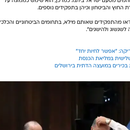
והמים מטעם ישראל ביתנו. כמו כן, הוא שימש כממונה על
דת החוץ והביטחון וכיהן בתפקידים נוספים.
נדאו מהתפקידים שאותם מילא, בתחומים הביטחוניים והכלכלי
לשגשוג ולהישגים".
יקה: "אפשר לחיות יחד"
שלישית במליאת הכנסת
בכירים במועצה הדתית בירושלים