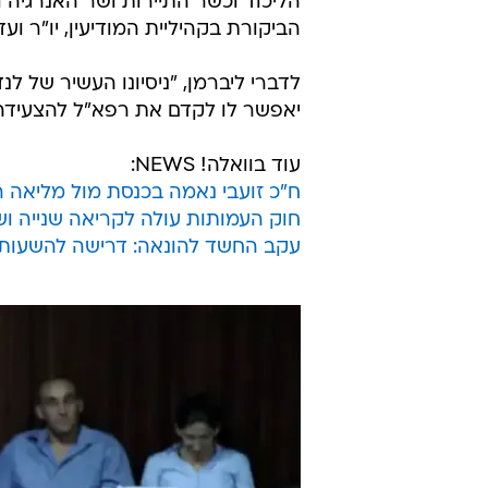
הליכוד וכשר התיירות ושר האנרגיה 
הביקורת בקהיליית המודיעין, יו"ר וע
לדברי ליברמן, "ניסיונו העשיר של ל
יאפשר לו לקדם את רפא"ל להצעידה 
עוד בוואלה! NEWS:
ח"כ זועבי נאמה בכנסת מול מליאה ר
חוק העמותות עולה לקריאה שנייה ו
עקב החשד להונאה: דרישה להשעות 