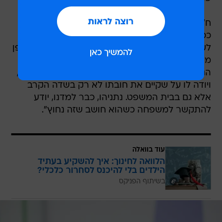
ח"כ שלח הוסיף כי "משפחתו של תום יצאה להגנתו.
ככה זה במקום שבו אין מנהיגים: המשפחה נאלצת
לעשות את מה שצריכה לעשות הנהגה שיש לה מצפן
מוסרי ואחריות. אם נתניהו רוצה לעשות את הדבר
הנכון, שיתקשר למשפחתו של תום ואל הקצין עצמו,
ויודה לו על שקיים את חובתו לא רק בשדה הקרב
אלא גם בבית המשפט. נתניהו, כבר למדנו, יודע
להתקשר למשפחה כשהוא חושב שזה נחוץ".
עוד בוואלה
הלוואה לחינוך: איך להשקיע בעתיד
הילדים בלי להיכנס לסחרור כלכלי?
בשיתוף הפניקס