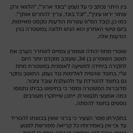
בין היתר נכתב כי על נעמן: "בוגד ארור", "הלוואי ורק
שחור יראו עיניך", "זבל בוגד, צריך להחרים אותך".
כמו כן, קיבל המ"פ עשרות הודעות טקסט מאיימות.
ביום שישי האחרון הוא הגיש תלונה במשטרה בגין
הודעות אלה.
שוטרי מחוז יהודה ושומרון צפויים לשחרר הערב את
תושב השומרון בן 34, שעוכב מוקדם יותר היום
לחקירה ביחידה לפשיעה לאומנית במשטרת מחוז
ש"י, בחשד שהסית לאלימות נגד נעמן. התושב נחקר
גם בחשד להטרדת עד ולהעלבת עובד ציבור.
מדוברות המשטרה נמסר כי בחיפוש בביתו נתפסו
כמה אמצעי תקשורת. ייתכן שייחקרו מעורבים
נוספים בחשד להסתה.
בחקירתו מסר הצעיר כי ברור שאין בכוונתו להטריד
עד וכי אין באמירותיו כל קריאה מפורשת לפגוע