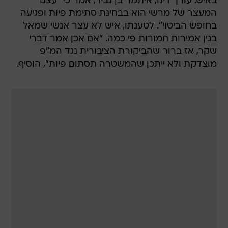
באיש. עורך דינו, איתמר בן גביר, אמר כי "עצם
המעצר של מרשי הוא בבחינת סתימת פיות ופגיעה
בחופש הביטוי". לטענתו, איש לא עצר אנשי שמאל
בגין אמירות חמורות פי כמה. "אם אכן אמר דברי
שקר, אז ברור שהביקורת הציבורית נגד המ"פ
מוצדקת ולא ייתכן שהמשטרה תסתום פיות", הוסיף.