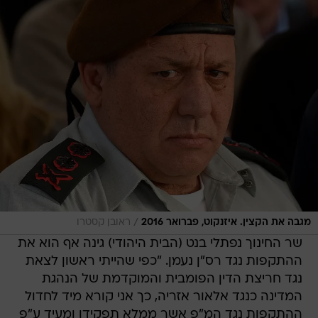
/
מגבה את הקצין. איזנקוט, פברואר 2016
ראובן קסטרו
שר החינוך נפתלי בנט (הבית היהודי) גינה אף הוא את
ההתקפות נגד רס"ן נעמן. "כפי שהייתי ראשון לצאת
נגד חריצת הדין הפומבית והמוקדמת של הנהגת
המדינה כנגד אלאור אזריה, כך אני קורא מיד לחדול
ההתקפות נגד המ"פ אשר ממלא תפקידו ומעיד ע"פ