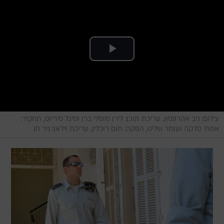
צילום: ניב אהרונסון, עריכת תוכן: לירן מוסלי ברן וסיגל סיריוס, תחקיר:
אסתי סדקה ועומר שליט, הפקה: תום רוכלין, עריכת וידאו: ניר חן