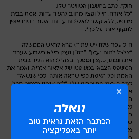
חוק", כתב בחשבון הטוויטר שלו.
"כל אזרח, חייל וקצין מחויב להעיד עדות-אמת בבית
משפט, ללא קשר להשלכות עדותו. אסור בשום אופן
לתקוף אותו על כך".
ח"כ עפר שלח (יש עתיד) קרא לראש הממשלה
"צלצל לתום נעמן". "רס"ן נעמן מילא בשבוע שעבר
את חובתו, כקצין ומפקד בצה"ל: הוא העיד בבית
המשפט הצבאי במשפטו של אלאור אזריה, ואמר את
האמת וכל האמת כפי שראה אותה וכפי שנשאל",
כתב בעמוד הפייסבוק שלו. "לזה אנחנו מצפים מכל
אזרח, ובוודאי מכל קצין. בלי זה אין חוק ואין צבא.
התגובה של המשסים לא איחרה לבוא: מתקפה של
ממש ברשתות החברתיות, מלווה באיומים והסתה.
בעולם של המסיתים האלה שחור הוא לבן ולבן הוא
שחור: קצין שאומר אמת מפר את חובתו כמפקד,
ממש כשם שרמטכ"ל שמורה על תחקיר וחקירה
פוגע בצה"ל".