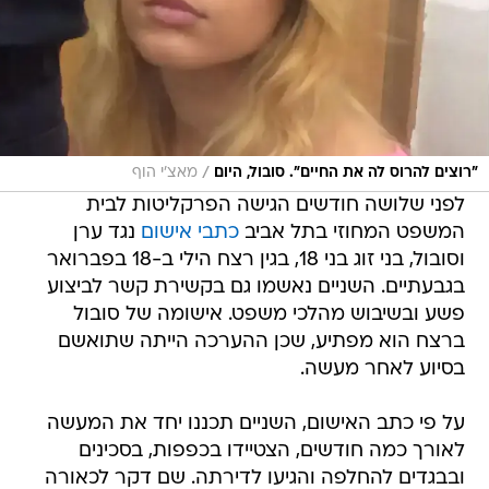
/
"רוצים להרוס לה את החיים". סובול, היום
מאצ'י הוף
לפני שלושה חודשים הגישה הפרקליטות לבית
המשפט המחוזי בתל אביב
כתבי אישום
נגד ערן
וסובול, בני זוג בני 18, בגין רצח הילי ב-18 בפברואר
בגבעתיים. השניים נאשמו גם בקשירת קשר לביצוע
פשע ובשיבוש מהלכי משפט. אישומה של סובול
ברצח הוא מפתיע, שכן ההערכה הייתה שתואשם
בסיוע לאחר מעשה.
על פי כתב האישום, השניים תכננו יחד את המעשה
לאורך כמה חודשים, הצטיידו בכפפות, בסכינים
ובבגדים להחלפה והגיעו לדירתה. שם דקר לכאורה