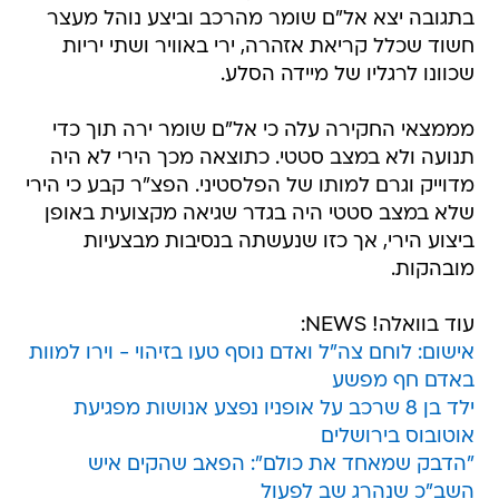
בתגובה יצא אל"ם שומר מהרכב וביצע נוהל מעצר
חשוד שכלל קריאת אזהרה, ירי באוויר ושתי יריות
שכוונו לרגליו של מיידה הסלע.
מממצאי החקירה עלה כי אל"ם שומר ירה תוך כדי
תנועה ולא במצב סטטי. כתוצאה מכך הירי לא היה
מדוייק וגרם למותו של הפלסטיני. הפצ"ר קבע כי הירי
שלא במצב סטטי היה בגדר שגיאה מקצועית באופן
ביצוע הירי, אך כזו שנעשתה בנסיבות מבצעיות
מובהקות.
עוד בוואלה! NEWS:
אישום: לוחם צה"ל ואדם נוסף טעו בזיהוי - וירו למוות
באדם חף מפשע
ילד בן 8 שרכב על אופניו נפצע אנושות מפגיעת
אוטובוס בירושלים
"הדבק שמאחד את כולם": הפאב שהקים איש
השב"כ שנהרג שב לפעול