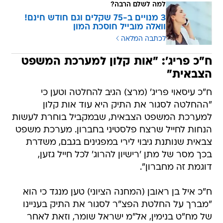
למה לשלם הרבה?
3 מנויים ב-75 שקלים וגם חודש חינם!
וואלה מובייל חוסכת המון
לכתבה המלאה
ח"כ פריג': "אות קלון למערכת המשפט
הצבאית"
ח"כ עיסאוי פריג' (מרצ) הגיב להחלטה וטען כי
"ההחלטה לסגור את התיק היא עוד אות קלון
למערכת המשפט הצבאית, שבמקביל בוחרת לעשות
הנחות לחייל שרצח פלסטיני בחברון. מערכת משפט
צבאית שנותנת גיבוי לירי במפגינים בגבם, משדרת
בכך מסר של מתן 'רישיון להרוג' לכל חייל גזען,
דוגמת זה מחברון".
ח"כ איל בן ראובן (המחנה הציוני) טען מנגד כי הוא
"מברך על החלטת הפצ"ר לסגור את התיק בעניינו
של מח"ט בנימין, אל"מ ישראל שומר, וזאת לאחר