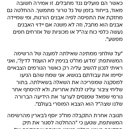
כאשר הם פועלים נגד מחבלים. זו אמירה חשובה
מאוד, בייחוד בזמן של גל טרור מתמשך. ההחלטה גם
מחזקת את התפיסה לפיה אבנים הורגות, ומי שמיידה
אבנים הוא מחבל, וזה לא משנה אם יידוי האבנים
נעשה כלפי כוח צה"ל או מכוניות של אזרחים חפים
מפשע".
"על שולחני ממתינה שאילתה למענה של הרשימה
המשותפת: 'מדוע מח"ט בנימין לא הועמד לדין?', ואני
ראיתי לנכון להשיב עליה רק כאשר הגורמים הצבאיים
יסיימו את עבודתם בנושא. אני שמח שהם הגיעו
למסקנה שמפריכה את השאלה בשאילתה. בתור
שליחי ציבור עלינו לגלות אחריות, ולא להיסחף אחר
גורמי שמאל שמנסים לערער את הידיעה הברורה
שלנו שצה"ל הוא הצבא המוסרי בעולם".
תגובה אחרת התקבלה מח"כ יוסף ג'בארין מהרשימה
המשותפת, שטען כי "ההחלטה לסגור את תיק