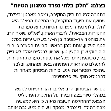
בצלם: "חלק בלתי נפרד ממגנון הטיוח"
בתגובה לסגירת תיק החקירה, נמסר מארגון "בצלם",
שחשף את תיעוד התקרית, כי החלטת הפצ"ר היא
"חלק בלתי נפרד ממנגנון הטיוח שהוא מערכת
החקירות הצבאית". לדברי הארגון, "אל"מ שומר הרג
את מוחמד אל-כוסבה בן ה-17 בשלוש יריות בפלג
הגוף העליון, אחת מהן בראשו. קביעת הפצ"ר כי הירי
היה חוקי שכן הקצין טען שכיוון לרגליים אולם לא דייק
בירי, משקפת יותר מכל את נכונות מערכת החקירות
להתעלם מהוראות הפתיחה באש ומהחוק, ובלבד
שתוכל לפטור את אנשי כוחות הביטחון מאחריות
להרג לא חוקי של פלסטינים".
סגן שר הביטחון, הרב אלי בן דהן, התייחס לנושא
במהלך סיור בצפון ובירך על החלטת הפרקליט
הצבאי: "ההחלטה חשובה מאוד, כי היא למעשה
מבהירה לחיילי צה"ל ומפקדיו שיהיה מי שיגבה אותם