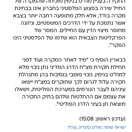
החקירה בעניין מח"ט בנימין מוכיחה שהמקרה של
החייל שירה בפצוע הפלסטיני בחברון אינו בבחינת
מקרה בודד, אלא חלק מתופעה רחבה יותר בצבא
אשר נתמכת על ידי הדרכים המשפטיים, וניזונה
מחוסר מיצוי הדין עם החיילים. המסר של
הפרקליטות הצבאית הוא שדמו של הפלסטיני הינו
הפקר".
ג'בארין הוסיף כי "מיד לאחר המקרה ועוד לפני
תחילת חקירת מצ"ח הדרג המדיני נתן גיבוי מלא
למח"ט בנימין. גיבוי פומבי בנסיבות בהן מתנהלת
חקירה עלול לגרום לכך שחוקרים במצ"ח יישאו
עיניהם לעבר הגורמים במערכת הפוליטית, וישאלו
את עצמם אם ההחלטות שלהם בתיק החקירה
מוצאת חן בעיני הדרג הפוליטי".
(עדכון ראשון: 15:08)
ישראל שומר
מח"ט
קלנדיה
צה"ל