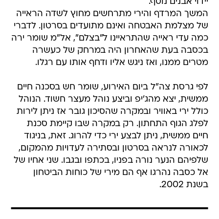
יידוי אבנים נוסף.
המשך המרדף והירי מתרחשים מחוץ לשדה הראייה
של מצלמת האבטחה ואינם מתועדים בסרטון. לדברי
כמה עדי ראייה שהתראיינו ל"בצלם", אל"מ שומר ירה
בכסבה בעת שהאחרון היה במרחק של כעשרה
מטרים ממנו, ואז ניגש אליו ודחף אותו עם רגלו.
לפי גרסת צה"ל ביום האירוע, שומר חש בסכנה חיים
ממשית, יצא מהג'יפ וביצע נוהל מעצר חשוד. הנוהל
כולל ירי באוויר ובמקרה שהסיכון גובר אז ניתן לירות
לפלג הגוף התחתון. רק במקרה שבו קיימת סכנת
חיים ממשית, ניתן לבצע ירי כדי להרוג. זאת, בניגוד
לכאורה לנראה בסרטון ובסתירה לעדויות מהמקום,
שלפיהם הנער נורה בפניו, בכתפו ובגבו. שני אחיו של
אל כסבה נהרגו אף הם מירי של כוחות הביטחון
בשנת 2002.