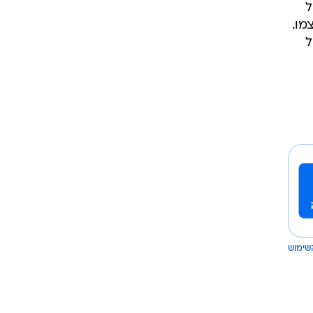
של
מו.
ל
שימוש