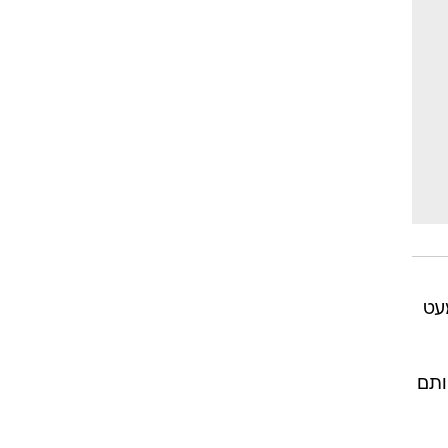
עט
ותם