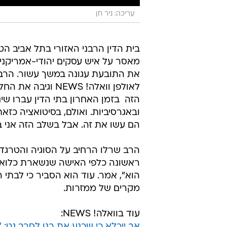
עריכה: ניר חן
בית הדין הרבני האזורי בתל אביב הטי
מאסר על איש עסקים יהודי-אמריקני
את התובעת עגונה במשך עשור. הרב יו
לאולפן וואלה! EWS
הזה  בזמן האחרון בתי הדין עברו שי
ובאגרסיביות. ואולם, בסיטואציה כזאת
הם עשו את זה. אבל בשלב הזה אני בע
הרב שרלו הרחיב על הסוגיה והטרגדי
ראשונה כלפי האישה שנשארת כלואה, 
הוא", אמר. עוד הוא הסביר כי לבתי ה
מקרים של ממזרות.
עוד בוואלה! NEWS:
אב ייכלא כי שכנע את בנו לסרב גט: "ה