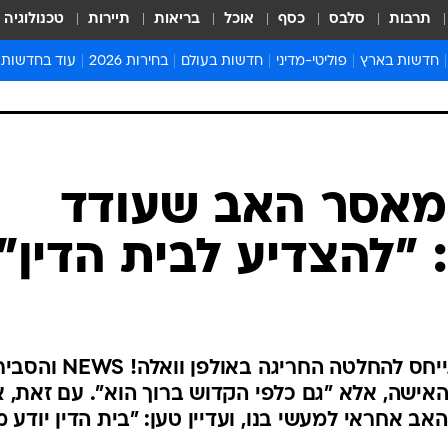
תרבות
סלבס
כסף
אוכל
בריאות
תיירות
טכנולוגיה
חדשות בארץ
פוליטי-מדיני
חדשות בעולם
בחירות 2026
עוד בחדשות
אירועים בארץ
פוליטיקה וממשל
המזרח התיכון
דעות ופרשנויו
חדשות פלילים ומשפט
יחסי חוץ
אירופה
סרי ושלזינגר
חינוך
אמריקה
פרויקטים מיוח
ישראלים בחו"ל
אסיה והפסיפיק
אסור לפספס
 מאסר האב שעודד
בריאות
אפריקה
מדע וסביבה
 "להצדיע לבית הדין"
חברה ורווחה
הנחיות פיקוד 
ארכיון מדורים
זמני כניסת ש
לוח חופשות וח
הרב יובל שרלו, מארגון צהר, התייחס להחלטה החריגה באול
לוח שנה
האישה, אלא "גם כלפי הקדוש ברוך הוא". עם זאת, 
חדשות יהדות
אב אחראי למעשי בנו, ועדיין טען: "בית הדין יודע 
חדשות המשפ