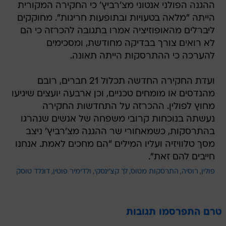
ההגנה הפולני אנטוני מצ'רביץ' כי החקירה המקורית
הייתה "מלאה בטעויות ובתופעות חריגות". מחוקקים
ליברלים מהאופוזיציה אמרו בתגובה להכרזה כי הם
לא רואים צורך בבדיקה מחודשת, ומסכימים
להערכה כי ההתרסקות הייתה תאונה.
ועדת החקירה החדשה תכלול 21 חברים, רובם
מהנדסים או מומחים טכניים, וכן ארבעה יועצים שיגיעו
מחוץ לפולין. ההכרזה על התחדשות החקירה
נעשתה בנוכחות קרובי משפחה של אנשים שנהרגו
בהתרסקות, כשמאחורי שר ההגנה מצ'רביץ' ניצב
מסך טלוויזיה ועליו המילים "הם מחכים לאמת. אנחנו
חייבים להם זאת".
פולין
רוסיה
התרסקות מטוס
לך קצ'ינסקי
ולדימיר פוטין
דונלד טוסק
טרם התפרסמו תגובות