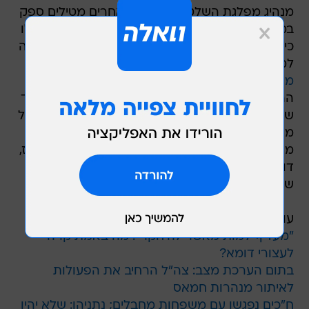
מנהיג מפלגת השלטון קצ'ינסקי ואחרים מטילים ספק
בממצאי החקירות המדיניות של פולין ורוסיה, שהעלו
כי ההתרסקות, שאירעה ב-10 באפריל 2010 והביאה
למותם של 96 בני אדם,
הייתה תאונה שנבעה
משילוב של טעות טייס ומזג אוויר רע
. לדבריהם,
ההתרסקות הייתה למעשה התנקשות מכוונת, ובעוד
שההאשמות שלהם מעורפלות למדי, הן מצביעות על
מעורבותו של המנהיג הרוסי ולדימיר פוטין, ואף
מעלות את האפשרות כי ראש הממשלה הפולני דאז,
דונלד טוסק  כיום ראש המועצה האירופית  היה
שותף לדבר.
עוד בוואלה! NEWS:
"מעדיף למות מאשר להיחקר": מה באמת קרה
לעצורי דומא?
בתום הערכת מצב: צה"ל הרחיב את הפעולות
לאיתור מנהרות חמאס
ח"כים נפגשו עם משפחות מחבלים; נתניהו: שלא יהיו