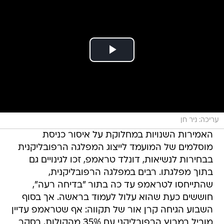
עריכה: ניר חן
האמירות השנויות במחלוקת על איסור כניסת
מוסלמים של המועמד לייצוג המפלגה הרפובליקנית
בבחירות לנשיאות, דונלד טראמפ, זכו לגינויים גם
בתוך מפלגתו. רבים במפלגה הרפובליקנית,
שהתייחסו לטראמפ עד כה בתור "בדיחה רעה",
חוששים כעת שהוא עלול לעמוד בראשה. אך בסוף
השבוע הגיחה קרן אור של תקווה: אף שטראמפ עדיין
מוביל במרוץ הרפובליקני עם 35% מהקולות, בסקר