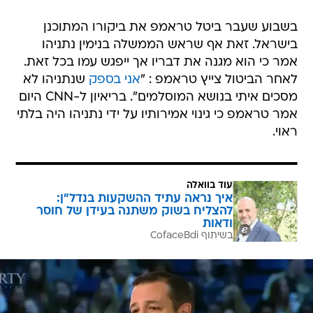
בשבוע שעבר ביטל טראמפ את ביקורו המתוכנן
בישראל. זאת אף שראש הממשלה בנימין נתניהו
אמר כי הוא מגנה את דבריו אך ייפגש עמו בכל זאת.
לאחר הביטול צייץ טראמפ : "
אני בספק
שנתניהו לא
מסכים איתי בנושא המוסלמים". בריאיון ל-CNN היום
אמר טראמפ כי גינוי אמירותיו על ידי נתניהו היה בלתי
ראוי.
עוד בוואלה
איך נראה עתיד ההשקעות בנדל"ן:
להצליח בשוק משתנה בעידן של חוסר
ודאות
בשיתוף CofaceBdi