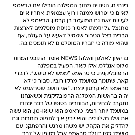
בינתיים, הגינויים מתוך המפלגה הובילו את טראמפ
לאיים כי יפרוש ממנה וירוץ עצמאית. אחריו איים
לעשות זאת גם המועמד בן קרסון. טראמפ לא
מתנצל על יוזמתו לאסור כניסת מוסלמים לארצות
הברית בצל הטרור שמטיל דאעש על העולם, אף
שהוא מודה כי חבריו המוסלמים לא תומכים בה.
בריאיון לאולפן וואלה! NEWS אומר התובע המחוזי
מלוס אנג'לס, אילן קאר, הפעיל במפלגה
הרפובליקנית, כי טראמפ "ממש לא טיפש". לדברי
קאר, שתומך במועמד מרקו רוביו, סבור כי לא
טראמפ ולא קרסון ינצחו. "אני חושב שטראמפ לא
יהיה בראשות המפלגה הרפובליקנית וכשאנחנו
נתקרב לבחירות, הבוחרים בסופו של דבר יבחרו
במועמד יותר רציני. טראמפ הוא שואו-מן. הוא עשה
את שלו בטלוויזיה והוא יודע איך לתפוס כותרות וגם
להדליק את הקהל. יש משהו מרגש והרפתקני עם
מועמד כמו דונלד טראמפ אבל בסופו של דבר