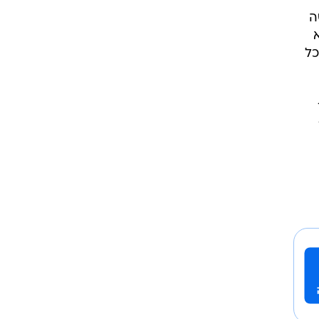
ה
א
כל
16