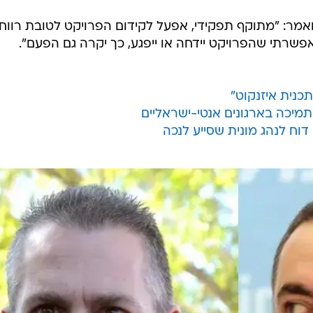
והן יחלו במועדן. עם זאת, מסתמן כי היקף העבודות יצומצם ובמקום עבודות על
יינתן אישור לעבוד רק על שלוש תחנות בכל פעם. זאת, משום שיוקצו לשם כך רק כ-0
, שהתקיים בניגוד לדעתו של שר התחבורה ישראל כץ. בנוסף
תקבלו בדיון ואמרו שהן לא יתבצעו. "העבודות על הרכבת
יוק בהתאם למה שסוכם עם כל הגורמים המקצועיים במשט
סר. "על השר לביטחון הפנים לוודא שמשטרת ישראל מבצע
רוכה בהתאם למשימות שלקחה על עצמה".
ואמר: "מתוקף תפקידי, אפעל לקידום הפרויקט לטובת רווח
פשרתי שהפרויקט יידחה או ייפגע, כך יקרה גם הפעם".
תכנית איזנקוט"
 תמיכה בארגונים אנטי-ישראליים
וח לנהג מונית שסייע לנכה