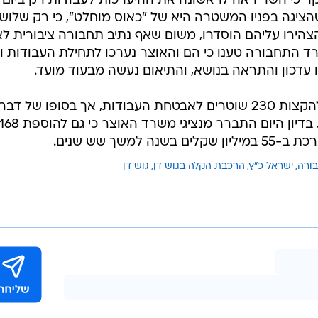
אובן קסטרו
ר כי השר ראה לראשונה את ההיערכות לעבודות רק ביום
הציגה בפניו המשטרה היא של "כאוס מוחלט", כי רק שלוש
 "חנה וסע" שהצהירו עליהם הוסדרו, משום שאף נתיב תחבורה ציבורית ל
שרד התחבורה טענו כי הם והאוצר נערכו לתחילת העבודות ו
עדכון והתראה בנושא, והתיאום נעשה מבעוד מועד.
המשרד לביטחון הפנים דרש בזמנו להקצות 230 שוטרים לאבטחת העבודות, אך בסופו של דבר
הוחלט שיוקצו 168 שוטרים למשימה. בדיון היום התברר מנציגי משרד האוצר כי גם להוספת 8
למשך שש שנים.