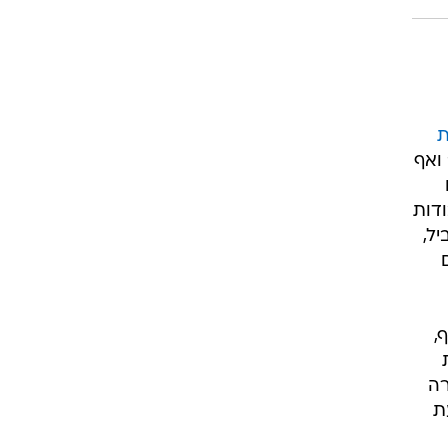
ואף
דות