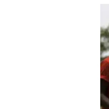
שים ברחובות העיר, כסמל ל-219
ניה
2,0 נשים
חמות