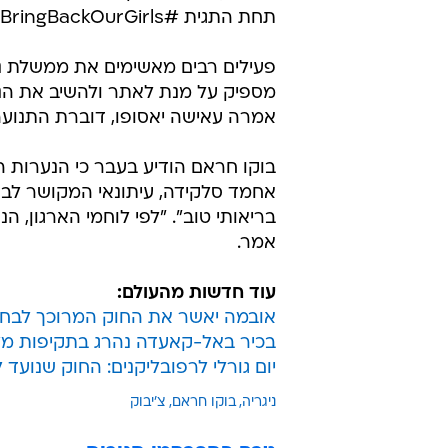
הפגנה בפריז לציון יום השנה לחטיפת הנערות
החטיפה ההמונית עוררה זעם בקרב הק
התחייבו לסייע לניגריה בחיפוש אחר 
אובמה, הצטרפו לקריאה לשחרר את
תחת התגית #BringBackOurGirls.
פעילים רבים מאשימים את ממשלת ני
מספיק על מנת לאתר ולהשיב את הנער
אמרה עאישה יאסופו, דוברת התנועה 
בוקו חראם הודיע בעבר כי הנערות ה
בריאותי טוב". "לפי לוחמי הארגון, 