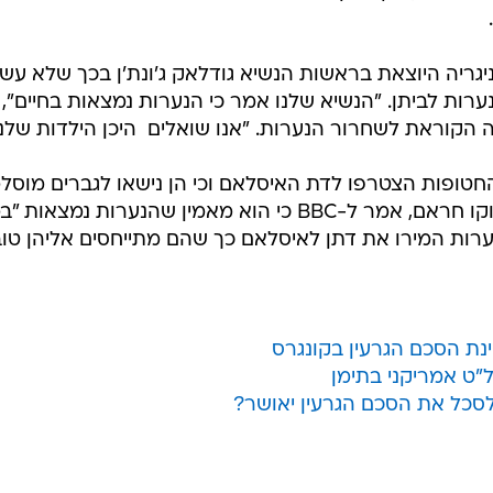
/
רויטרס
הילה הבינלאומית, ומדינות רבות כמו ארצות הברית וסין
הנערות. אישים רבים, ביניהם אשת נשיא ארצות הברית, מיש
 הנערות, בקמפיין נרחב שתפס תאוצה ברשתות החברתיו
גריה היוצאת בראשות הנשיא גודלאק ג'ונת'ן בכך שלא עש
ות לביתן. "הנשיא שלנו אמר כי הנערות נמצאות בחיים",
הקוראת לשחרור הנערות. "אנו שואלים  היכן הילדות שלנו
חטופות הצטרפו לדת האיסלאם וכי הן נישאו לגברים מוסלמ
אחמד סלקידה, עיתונאי המקושר לבוקו חראם, אמר ל-BBC כי הוא מאמין שהנערות נמצ
הנערות המירו את דתן לאיסלאם כך שהם מתייחסים אליהן טוב