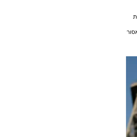
ת
אסור