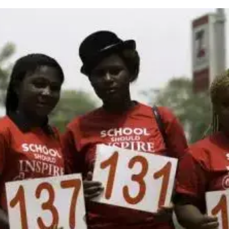
ההפגנה המרכזית נערכה באבוג'ה, בירת ניגריה, שם צעדו 219 נ
הנערות שעדיין נמצאות בשבי הארגון. הנשים לבשו חולצות אדומות שעליהן כתוב "365 ימים"
יון יום השנה התקימו בלאגוס שבניגריה, וכן בצרפת, בבריט
במקביל, ארגון זכויות האדם "אמנסטי" פרסם היום דוח לפיו בוקו חראם חטף לפחות 00
אז תחילת שנת 2014. בדוח נטען כי רבות מהנחטפות נמכרו לעבדות מין או הפכו ללו