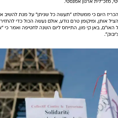
ם אם ניתן להציל אותן, ומיקומן טרם
שה הכול כדי להחזיר אותן הביתה"
הדוח מבוסס על ממצאים מתוך עדויות של כ-200 בני אדם שבהם 28 בני אדם שנמלטו משבי
זעזע הזה, שנה אחרי החטיפה הנוראית בצ'יבוק, מדגישה את
, מזכ"לית ארגון אמנסטי.
 הכריז היום כי ממשלתו "תעשה כל שניתן" על מנת להשיב א
הציל אותן, ומיקומן טרם נודע, אולם נעשה הכול כדי להחזיר
 האו"ם, באן קי מון, התייחס ליום השנה לחטיפה ואמר כי "
בוק".