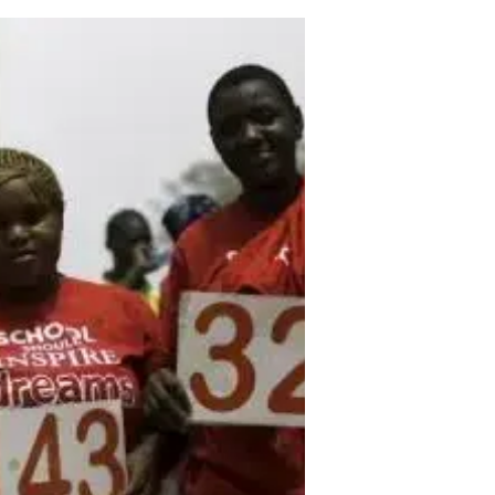
ו"לעולם לא נשכח". כמו כן, טקסים לצ
ובארצות הברית.
ונערות מ
בשורות הארגון.