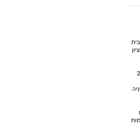
בית
יון