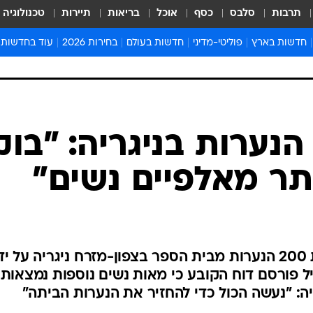
תרבות
סלבס
כסף
אוכל
בריאות
תיירות
טכנולוגיה
חדשות בארץ
פוליטי-מדיני
חדשות בעולם
בחירות 2026
עוד בחדשות
אירועים בארץ
פוליטיקה וממשל
המזרח התיכון
דעות ופרשנויו
חדשות פלילים ומשפט
יחסי חוץ
אירופה
סרי ושלזינגר
חינוך
אמריקה
פרויקטים מיוח
ישראלים בחו"ל
אסיה והפסיפיק
אסור לפספס
בריאות
אפריקה
מדע וסביבה
חברה ורווחה
הנחיות פיקוד 
ארכיון מדורים
זמני כניסת ש
לוח חופשות וח
לוח שנה
חדשות יהדות
נערות בניגריה: "בוק
חדשות המשפ