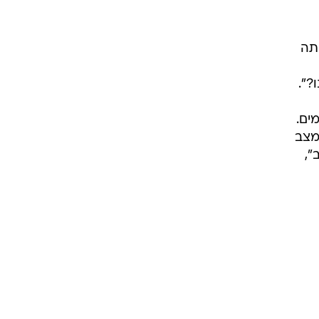
ל
ת
תה
?".
ים.
אות "במצב
",