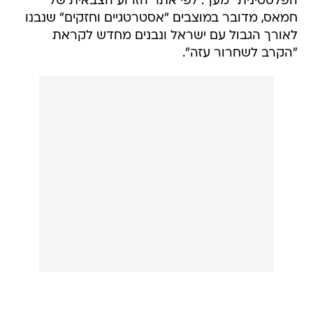
הפלסטינית "מען". לפי אתר הזרוע הצבאית של
חמאס, מדובר במוצבים "אסטרטגיים וחזקים" שנבנו
לאורך הגבול עם ישראל ונבנים מחדש לקראת
"הקרב לשחרור עזה".