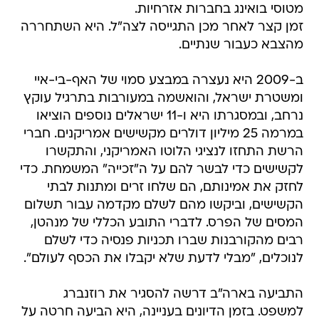
מטוסי בואינג בחברות אזרחיות.
זמן קצר לאחר מכן התגייסה לצה"ל. היא השתחררה
מהצבא כעבור שנתיים.
ב-2009 היא נעצרה במבצע סמוי של האף-בי-איי
ומשטרת ישראל, והואשמה במעורבות בתרגיל עוקץ
נרחב, ובמסגרתו היא ו-11 ישראלים נוספים הוציאו
במרמה 25 מיליון דולרים מקשישים אמריקנים. חברי
הרשת התחזו לנציגי הלוטו האמריקני, והתקשרו
לקשישים כדי לבשר להם על ה"זכייה" המשמחת. כדי
לחזק את אמינותם, הם שלחו זרים ומתנות לבתי
הקשישים, וביקשו מהם לשלם מקדמה עבור תשלום
המסים של הפרס. לדברי התובע הכללי של מנהטן,
רבים מהקורבנות שברו תכניות פנסיה כדי לשלם
לנוכלים, "מבלי לדעת שלא יקבלו את הכסף לעולם".
התביעה בארה"ב דרשה להסגיר את רוזנברג
למשפט. בזמן הדיונים בעניינה, היא הביעה חרטה על