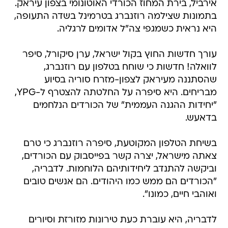
אירביל, בירת המחוז הכורדי האוטונומי בצפון עיראק.
בתמונות שצילמה רוזנברג בטרמינל בשדה התעופה,
היא נראית כשמגפי צה"ל אדומים לרגליה.
עורך חדשות החוץ בקול ישראל, ערן סיקורל, סיפר
לוואלה! חדשות כי שוחח בטלפון עם רוזנברג,
שהסתננה מעיראק לצפון-מזרח סוריה בסיוע
מבריחים. היא סיפרה על החלטתה להצטרף ל-YPG,
"יחידות ההגנה העממית" של הכורדים הנלחמים
בדאעש.
בשיחת הטלפון המקוטעת, סיפרה רוזנברג כי טרם
צאתה מישראל, יצרה קשר בפייסבוק עם הכורדים,
וביקשה להתנדב ליחידותיהם הלוחמות. לדבריה,
"הכורדים הם ממש כמו היהודים. הם אנשים טובים
ואוהבי חיים, כמונו".
לדבריה, היא עוברת כעת טירונות מזורזת וסיורים