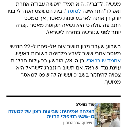
מעשיה. לדבריה, היא תמיד חיפשה עבודה אחרת
ואפילו "התראיינה
למוסד
". בית המשפט הפדרלי בניו
יורק דן אותה לארבע שנות מאסר, אך ממסכי
התביעה עולה כי היא נשאה תקופת מאסר קצרה
יותר לפני שגורשה בחזרה לישראל.
בשבוע שעבר נידון תושב אום אל-פחם ל-22 חודשי
מאסר אחרי ששב לארץ מלחימה בשורות דאעש.
אחמד שורבאג'י
, בן ה-23, הורשע בפעילות חבלנית
עוינת נגד ישראל. אם תשוב רוזנברג לישראל היא
צפויה להיחקר בשב"כ ועשויה להישפט למאסר
ממושך.
עוד בוואלה
הצלחה אמיתית: שביעות רצון של למעלה
מ-94% בטיפולי הרזיה
בשיתוף אברהמסון