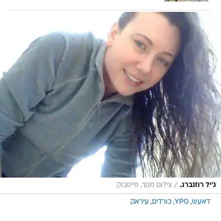
/
ג'יל רוזנברג.
צילום מסך, פייסבוק
דאעש
YPG
כורדים
עיראק