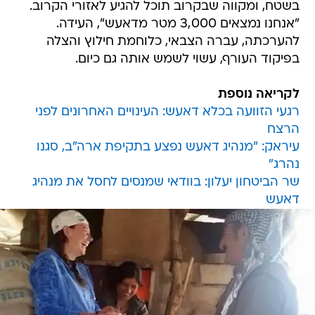
בשטח, ומקווה שבקרוב תוכל להגיע לאזורי הקרוב.
"אנחנו נמצאים 3,000 מטר מדאעש", העידה.
להערכתה, עברה הצבאי, כלוחמת חילוץ והצלה
בפיקוד העורף, עשוי לשמש אותה גם כיום.
לקריאה נוספת
רגעי הזוועה בכלא דאעש: העינויים האחרונים לפני
הרצח
עיראק: "מנהיג דאעש נפצע בתקיפת ארה"ב, סגנו
נהרג"
שר הביטחון יעלון: בוודאי שמנסים לחסל את מנהיג
דאעש