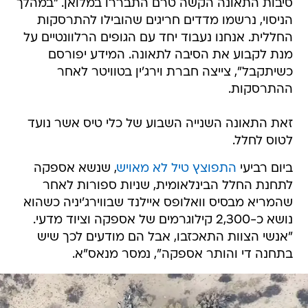
סיבות התאונה הקשה טרם התבררו במלואן. "במהלך
הניסוי, נרשמו מדדים חריגים שהובילו להתרסקות
החללית. אנחנו נעבוד יחד עם הגופים הרלוונטיים על
מנת לקבוע את הסיבה לתאונה. המידע יפורסם
כשיתקבל", צייצה חברת וירג'ין בטוויטר לאחר
ההתרסקות.
זאת התאונה השנייה השבוע של כלי טיס אשר נועד
לטוס לחלל.
ביום רביעי
התפוצץ טיל לא מאויש
, שנשא אספקה
לתחנת החלל הבינלאומית, שניות ספורות לאחר
שהמריא מבסיס וואלופס איילנד שבווירג'יניה כשהוא
נושא כ-2,300 קילוגרמים של אספקה וציוד מדעי.
"אנשי הצוות התאכזבו, אבל הם מודעים לכך שיש
בתחנה די והותר אספקה", נמסר מנאס"א.