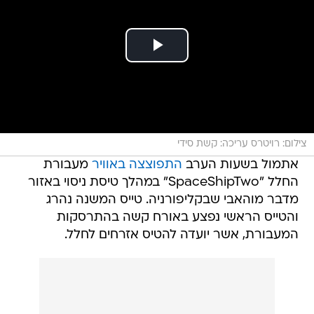
צילום: רויטרס עריכה: קשת סידי
אתמול בשעות הערב
התפוצצה באוויר
מעבורת
החלל "SpaceShipTwo" במהלך טיסת ניסוי באזור
מדבר מוהאבי שבקליפורניה. טייס המשנה נהרג
והטייס הראשי נפצע באורח קשה בהתרסקות
המעבורת, אשר יועדה להטיס אזרחים לחלל.