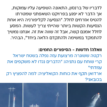
לדבריו של ברנסון, התאונה השפיעה עליו עמוקות,
אך הדבר לא יפגע בפרויקט השאפתני שמטרתו
להטיס אזרחים לחלל. "הנסיעה לקליפורניה היא אחת
הנסיעות הקשות ביותר שהייתי צריך לעשות. המסע
לחלל אמנם קשה, אבל זה שווה את זה. אנחנו נמשיך
להתמקד במשימה ולהתקדם הלאה ביחד", הבהיר.
וואלה! חדשות - הסיפורים החמים:
רקטה ששוגרה מרצועת עזה נפלה בשטח ישראל
קרי שוחח עם נתניהו: "הדברים נגדו לא משקפים את
עמדתי"
ארדואן תקף את כוחות הקואליציה: למה להפציץ רק
בכובאני?