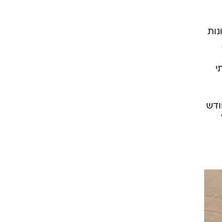
נות
י
חודש