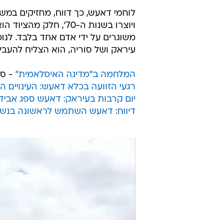
לוחמי דאעש, כך דווח, מחזיקים במשג
ויוצרו בשנות ה-70', ח
משוגרים על ידי אדם אחד בלבד. לנוכ
עיראק ושל סוריה, הוא הצליח להע
המלחמה ב"מדינה האיסלאמית"
- סי
רגעי הזוועה בכלא דאעש: העינויים ה
יום קרבות בעיראק: דאעש ספג אביד
דיווח: דאעש השתמש לראשונה בנשק