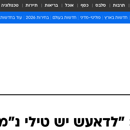
תרבות
סלבס
כסף
אוכל
בריאות
תיירות
טכנולוגיה
חדשות בארץ
פוליטי-מדיני
חדשות בעולם
בחירות 2026
עוד בחדשות
אירועים בארץ
פוליטיקה וממשל
המזרח התיכון
דעות ופרשנויו
חדשות פלילים ומשפט
יחסי חוץ
אירופה
סרי ושלזינגר
חינוך
אמריקה
פרויקטים מיוח
ישראלים בחו"ל
אסיה והפסיפיק
אסור לפספס
בריאות
אפריקה
מדע וסביבה
חברה ורווחה
הנחיות פיקוד 
ארכיון מדורים
זמני כניסת ש
לוח חופשות וח
לוח שנה
חדשות יהדות
 "לדאעש יש טילי נ"מ
חדשות המשפ