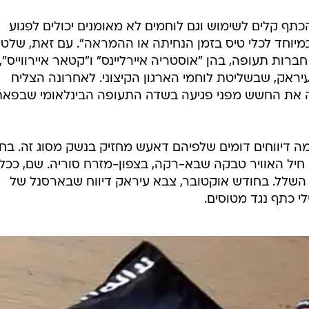
כתף קלים לשימוש וגם לוחמים לא מאומנים יכולים לפגוע
במיוחד לכלי טיס בזמן הנחיתה או ההמראה". עם זאת, שלטו
רות תעופה, בהן "אוסטריה איירליינס" ו"קטאר איירווייס",
עיראק, שבשליטת לוחמי הארגון הקיצוני. לאחרונה הצליח
 את החשש מפני פגיעה בשדה התעופה הבינלאומי שבפאת
BND, התפרסמו כמה דיווחים דומים שלפיהם דאעש מחזיק בנשק מסוג זה. ב
 חיל האוויר טבקה שבא-רקה, בצפון-מזרח סוריה. שם, ככל
השלל. בחודש אוקטובר, צבא עיראק דיווח שבארסנל של
י כתף נגד מטוסים.