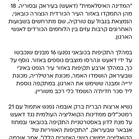
"המדינה האיסלאמית" (דאעש) בעיראק ובסוריה. 18
מהן התמקדו באזור העיר הכורדית הנצורה כובאני,
הנמצאת בגבול עם טורקיה, שם מתרחשים בשבועות
האחרונים קרבות עזים בין הלוחמים הכורדים לאנשי
הארגון.
במהלך התקיפות בכובאני נפגעו 16 מבנים שנכבשו
על ידי דאעש ונהרסו מוצבים נוספים באזור. נוסף על
כך, במהלך ארבע תקיפות באזור עיר הנפט באיג'י
שבעיראק הושמדו האמר, מכונת ארטילריה, מכונת
ירייה ומבנה ששימש את הארגון. במתקפה נוספת
ליד סכר חדית'ה הושמד כלי רכב משוריין.
נשיא ארצות הברית ברק אובמה נפגש אתמול עם 21
רמטכ"לים ממדינות הקואליציה העולמית נגד דאעש
על מנת לדון באסטרטגיית התקיפה בכובאני ובמחוז
אנבאר שבעיראק. "התקיפות האוויריות של
הקואליציה יימשכו בשני האזורים הללו", אמר אובמה,