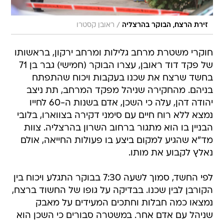
/
זירת הרצח, הבוקר בהרצליה
ראובן קסטרו
חוקרי משטרת מרחב גלילות ומרחב ירקון, בראשותו
של פקד דוד ראובן, עצרו הבוקר (חמישי) גבר בן 71
בחשד שרצח את שכנו בעקבות ויכוח שהתפתח
בניהם. מהחקירה שניהל מפקד המרחב, תת ניצב
יהודה דהן, עלה כי השכן, אדם בשנות ה-60 לחייו
נמצא ללא רוח חיים עם סימני דקירה בצווארו, בלובי
הבניין בו הוא מתגור ברחוב השרון בהרצליה. צוות
מד"א שהגיע למקום ביצע בו פעולות החייאה, אולם
נאלץ לקבוע את מותו.
לפי החשד, סמוך לשעה 7:30 בבוקר התגלע ויכוח בין
הקורבן לבין שכנו. בבדיקה על גופו של החשוד ברצח,
נמצאו כמה חבלות וחתכים המעידים על מאבק
שניהל עם אדם אחר. במשטרה סבורים כי השכן הוא