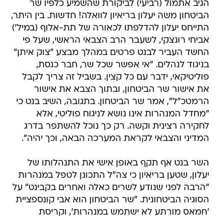
הגיב אתמול (רביעי) לביקורת שהשמיע כלפיו שר
הביטחון משה יעלון בריאיון לוואלה! חדשות. בין היתר,
התייחס יעלון להדלפתו לכאורה של תת-אלוף (במיל')
אביחי רונצקי, לשעבר הרב הצבאי הראשי, שעל פי
החשד העביר לבנט פרטים במהלך מבצע "צוק איתן"
בניגוד לנהלים. "אי אפשר שכל שר, חבר כנסת,
פוליטיקאי, ידבר עם כל קצין. בשביל זה צריך לקבל
את אישור שר הביטחון, ובתוך הצבא את אישור
הרמטכ"ל", אמר שר הביטחון. בתגובה, השיב בנט כי
"מחדל המנהרות אינו נושא לניגוח פוליטי, אלא
לחקירה רצינית וקשה. רק כך נוכל להשתפר בדרג
המדיני והצבאי לקראת המערכה הבאה, וכך יהיה".
השר בנט אף תקף באופן אישי את התנהלותו של
יעלון, שטען בריאיון כי צה"ל התכונן לטפל במנהרות
"הרבה לפני שנודע לשרים כאלה ואחרים בקבינט" על
הסוגיה הביטחונית. "שר הביטחון הוא אבי קונספציית
'חמאס מורתע לא ישתמש במנהרות', וקריסת