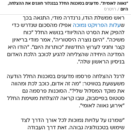
"גאווה לאומית". מדענים בסוכנות החלל בבנגלור חוגגים את ההצלחה,
/
היום
רויטרס
ראש ממשלת הודו, נרנדרה מודי, התגאה בכך
ש
עלות הפרויקט נמוכה
אפילו מהסכום שנדרש כדי
להפיק את הסרט ההוליוודי בנושא החלל "כוח
משיכה". "היום נוצרה היסטוריה", אמר מודי בריאיון
קצר וחגיגי לערוץ החדשות "כותרות היום". "הודו היא
המדינה היחידה שהצליחה להגיע לכוכב הלכת האדום
בניסיון הראשון שלה".
לרגל ההצלחה פרסמו מדענים בסוכנות החלל הודעה
משעשעת בטוויטר: "מה זה אדום, כוכב לכת ומהווה
את מוקד המסלול שלי?". הסוכנות פרסמה גם
סטטוס בפייסבוק, שבו קראה להצלחת משימת החלל
"אירוע גאווה לאומי".
"שמרנו על עלויות נמוכות לכל אורך הדרך לצד
שימוש בטכנולוגיה גבוהה. זאת דרך העבודה