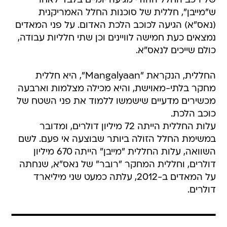
של רכב החלל ההודי מגיעה יומיים בלבד לאחר
ש"מייבן", חללית של סוכנות החלל האמריקנית
(נאס"א) הגיעה לכוכב הלכת האדום. על פני המאדים
נמצאים כעת חמישה לוויינים וכן שתי חלליות עבודה,
כולם שייכים לנאס"א.
החללית, הנקראת "Mangalyaan", היא חללית
מחקר בלתי-מאוישת, והיא מכילה מצלמות וארבעה
מכשירים מדעיים שישמשו ללמוד את פני השטח של
כוכב הלכת.
עלות החללית הייתה 72 מיליון דולרים, ומדובר
במשימת החלל הזולה ביותר שבוצעה אי פעם. לשם
השוואה, עלות החללית "מייבן" הייתה 670 מיליון
דולרים, וחללית המחקר "רובר" של נאס"א, שנחתה
על המאדים ב-2012, עלתה כמעט שני מיליארד
דולרים.