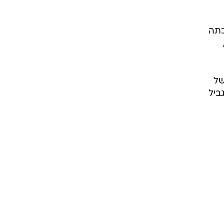
כתה
של
ביל