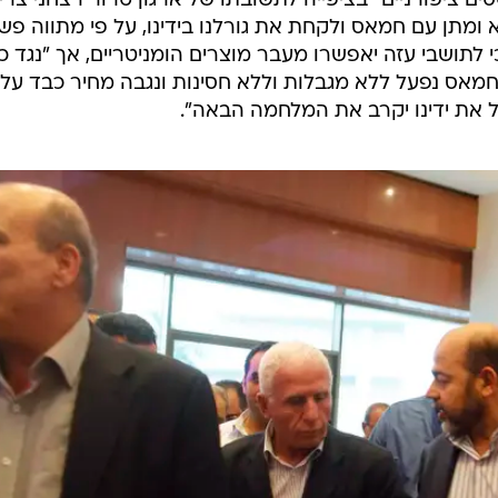
ים ציפורניים" בציפייה לתשובתו של ארגון טרור רצחני צרי
ומתן עם חמאס ולקחת את גורלנו בידינו, על פי מתווה פשו
כי לתושבי עזה יאפשרו מעבר מוצרים הומניטריים, אך "נגד כ
חמאס נפעל ללא מגבלות וללא חסינות ונגבה מחיר כבד על 
ול את ידינו יקרב את המלחמה הבאה".