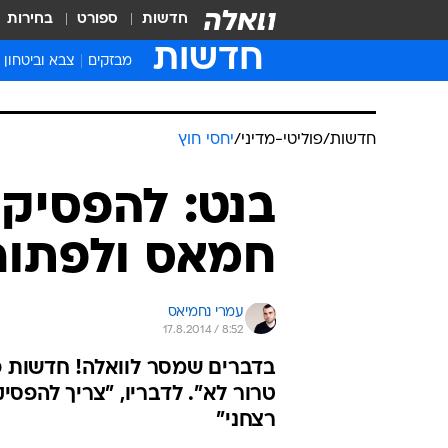
חדשות
ספורט
בחירות
חדשות
מבזקים
צבא וביטחון
חדשות
/
פוליטי-מדיני
/
יחסי חוץ
בנט: להפסיק
חמאס ולפתוח
עמרי נחמיאס
17.8.2014 / 8:52
בדברים שמסר לוואלה! חדשות פי
טרור לא". לדבריו, "צריך להפסי
רצחני"