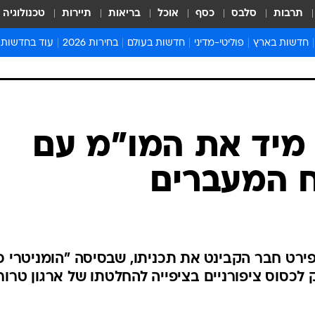
תרבות
סלבס
כסף
אוכל
בריאות
תיירות
טכנולוגיה
חדשות בארץ
פוליטי-מדיני
חדשות בעולם
בחירות 2026
עוד בחדשות
אירועים בארץ
פוליטיקה וממשל
המזרח התיכון
דעות ופרשנויו
חדשות פלילים ומשפט
יחסי חוץ
אירופה
סרי ושלזינגר
חינוך
אמריקה
פרויקטים מיוח
ישראלים בחו"ל
אסיה והפסיפיק
אסור לפספס
 מיד את המו"מ עם
בריאות
אפריקה
מדע וסביבה
 המעברים
חברה ורווחה
הנחיות פיקוד 
ארכיון מדורים
זמני כניסת ש
לוח חופשות וח
רט חבר הקבינט את תכניתו, שבסיסה "הומניטרי כן
לוח שנה
ק לכסוס ציפורניים בציפייה להחלטתו של ארגון טרור
חדשות יהדות
חדשות המשפ