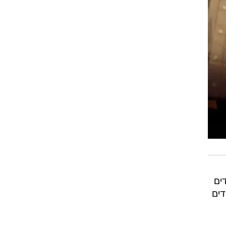
ים
דים