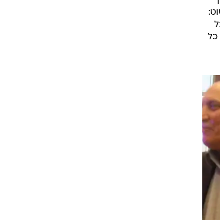
ך
ט:
ל
כל