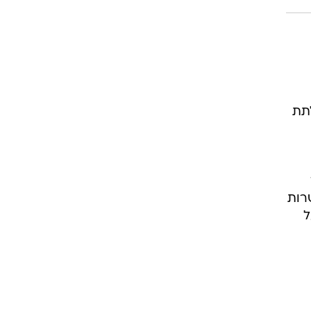
תת
רות
ל