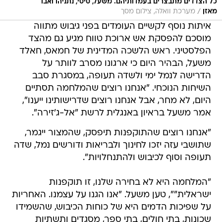
כל הצדדים מתבצרים בעמדותיהם. משעל, סיסי, נתניהו ואבו
/
מאזן
מערכת וואלה, צילום מסך
איתות נוסף לקשיים העומדים בפני גיבוש מתווה
מוסכם להפסקת אש ארוכת טווח מגיע גם מהצד
הפלסטיני. ראש הלשכה המדינית של חמאס, חאלד
משעל, הבהיר היום כי ארגונו מסרב לוותר על
הדרישה לנמל ימי ולשדה תעופה, במסגרת סבב
השיחות הנוכחי. "אנחנו רוצים שהמלחמה תסתיים
היום, לא מחר, אבל אנחנו רוצים שדרישותינו ייענו",
אמר משעל בראיון באנגלית לרשת "אל-ג'זירה".
"אנחנו רוצים שהתוקפנות תיפסק, שהמצור ייגמר,
שתושבי עזה יזכו לחינוך ולבריאות ודורשים נמל, שדה
תעופה וסוף לכיבוש ולהתנחלויות".
"המלחמה היא לא בחירה שלנו, זו תוקפנות
ישראלית"", טען משעל. "אנו הגנו על עצמנו. האחריות
על שפיכות הדמים היא של כוחות הכיבוש, שהשמידו
שכונות, בתי חולים, בתי ספר, מסגדים ותשתיות