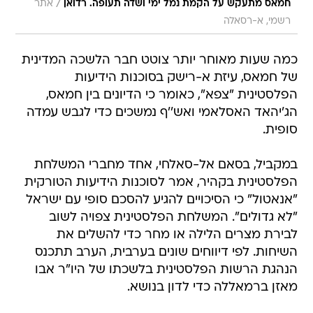
/
חמאס מתעקש על הקמת נמל ימי ושדה תעופה. רדואן
אתר
רשמי, א-רסאלה
כמה שעות מאוחר יותר צוטט חבר הלשכה המדינית
של חמאס, עיזת א-רישק בסוכנות הידיעות
הפלסטינית "צפא", כאומר כי הדיונים בין חמאס,
הג'יהאד האסלאמי ואש''ף נמשכים כדי לגבש עמדה
סופית.
במקביל, בסאם אל-סאלחי, אחד מחברי המשלחת
הפלסטינית בקהיר, אמר לסוכנות הידיעות הטורקית
"אנאטול" כי הסיכויים להגיע להסכם סופי עם ישראל
"לא גדולים". המשלחת הפלסטינית צפויה לשוב
לבירת מצרים הלילה או מחר כדי להשלים את
השיחות. לפי דיווחים שונים בערבית, הערב תתכנס
הנהגת הרשות הפלסטינית בלשכתו של היו"ר אבו
מאזן ברמאללה כדי לדון בנושא.