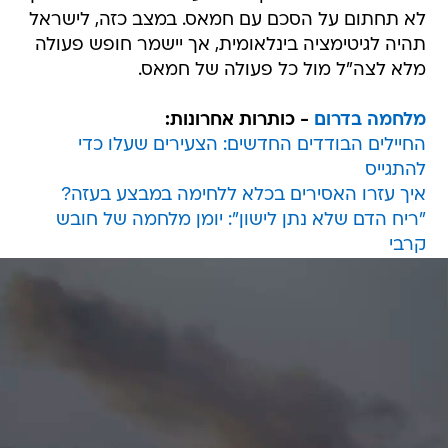
לא תחתום על הסכם עם חמאס. במצב כזה, לישראל
תהיה לגיטימציה בינלאומית, אך יישמר חופש פעולה
מלא לצה"ל מול כל פעולה של חמאס.
מלחמה בדרום
- כותרות אחרונות:
החיילים הבודדים החדשים: הצעירים שעלו כדי
להתגייס
איך עזרו האסירים בכלא ללחימה במבצע בעזה?
"ריח הדם שלא נתן לישון": יומן מלחמה של חובש
קרבי