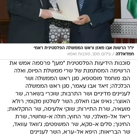
יו"ר הרשות אבו מאזן וראש הממשלה הפלסטינית ראמי
/
חמדאללה
צילום מסך, סוכנות ואפא
סוכנות הידיעות הפלסטינית "מען" פרסמה אמש את
הרשימה המסתמנת של שרי ממשלת הפיוס, ואלה
הם: מוחמד מוסטפא, סגן ראש הממשלה ושר
הכלכלה; זיאד אבו עאמר, סגן ראש הממשלה
לעניינים מדיניים ושר התרבות; שוכרי בשארה, שר
האוצר; נאיפ אבו חאלפ, השר לשלטון מקומי; רולא
מועאיה, שרת התיירות; שוקי אלעיסה, שר החקלאות;
ריאד אל-מאלכי, שר החוץ; חולה א-שחשיר, שרת
החינוך; סלים א-סקא, שר המשפטים; ג'וואד עוואד,
שר הבריאות; היפא אל-ערא, השר לעניינים