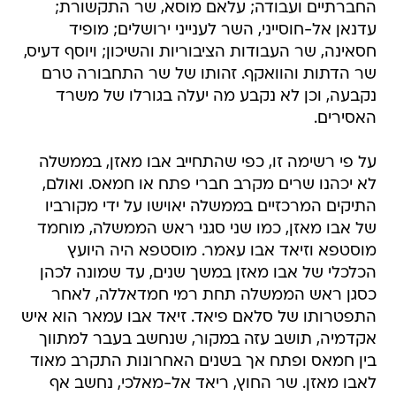
החברתיים ועבודה; עלאם מוסא, שר התקשורת;
עדנאן אל-חוסייני, השר לענייני ירושלים; מופיד
חסאינה, שר העבודות הציבוריות והשיכון; ויוסף דעיס,
שר הדתות והוואקף. זהותו של שר התחבורה טרם
נקבעה, וכן לא נקבע מה יעלה בגורלו של משרד
האסירים.
על פי רשימה זו, כפי שהתחייב אבו מאזן, בממשלה
לא יכהנו שרים מקרב חברי פתח או חמאס. ואולם,
התיקים המרכזיים בממשלה יאוישו על ידי מקורביו
של אבו מאזן, כמו שני סגני ראש הממשלה, מוחמד
מוסטפא וזיאד אבו עאמר. מוסטפא היה היועץ
הכלכלי של אבו מאזן במשך שנים, עד שמונה לכהן
כסגן ראש הממשלה תחת רמי חמדאללה, לאחר
התפטרותו של סלאם פיאד. זיאד אבו עמאר הוא איש
אקדמיה, תושב עזה במקור, שנחשב בעבר למתווך
בין חמאס ופתח אך בשנים האחרונות התקרב מאוד
לאבו מאזן. שר החוץ, ריאד אל-מאלכי, נחשב אף