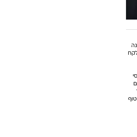
ה
לקח
סי
ם
טוף