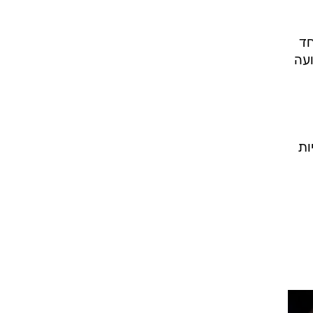
חד
עה
ות