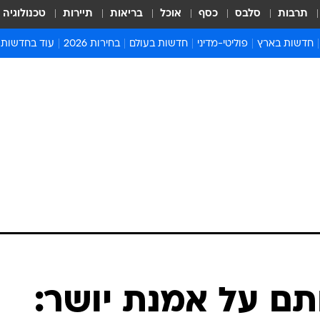
תרבות
סלבס
כסף
אוכל
בריאות
תיירות
טכנולוגיה
חדשות בארץ
פוליטי-מדיני
חדשות בעולם
בחירות 2026
עוד בחדשות
אירועים בארץ
פוליטיקה וממשל
המזרח התיכון
דעות ופרשנויו
חדשות פלילים ומשפט
יחסי חוץ
אירופה
סרי ושלזינגר
חינוך
אמריקה
פרויקטים מיוח
ישראלים בחו"ל
אסיה והפסיפיק
אסור לפספס
בריאות
אפריקה
מדע וסביבה
חברה ורווחה
הנחיות פיקוד 
ארכיון מדורים
זמני כניסת ש
לוח חופשות וח
לוח שנה
חדשות יהדות
ם על אמנת יושר:
חדשות המשפ