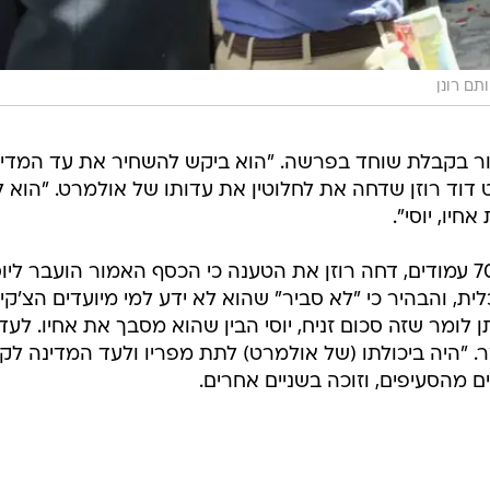
ותם רונן
בקבלת שוחד בפרשה. "הוא ביקש להשחיר את עד המדינ
דוד רוזן שדחה את לחלוטין את עדותו של אולמרט. "הוא 
בהכרעת הדין שמתפרשת על פני 700 עמודים, דחה רוזן את הטענה כי הכסף האמור הועבר ליו
ת, והבהיר כי "לא סביר" שהוא לא ידע למי מיועדים הצ'קי
 לומר שזה סכום זניח, יוסי הבין שהוא מסבך את אחיו. לעד
. "היה ביכולתו (של אולמרט) לתת מפריו ולעד המדינה לק
ים מהסעיפים, וזוכה בשניים אחרים.