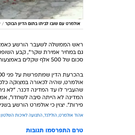
/
אולמרט עם שובו לביתו בתום הדיון הבוקר
י
ראש הממשלה לשעבר הורשע כאמור 
גם במחיר אמירת שקר", קבע השופט 
סכום של 500 אלף שקלים באמצעות אחיו, יוסי".
אולמרט, שהיה לכאורה במצוקה כלכלי
שהעביר לו עד המדינה דכנר. "לא ניתן
המדינה לא הייתה סיבה לשחדו", אמר
פירות". יצוין כי אולמרט הורשע בשני
אהוד אולמרט
הולילנד
התנועה לאיכות השלטון
טרם התפרסמו תגובות