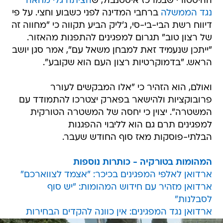
ההיסטורי שבמרכז איסטנבול, ש
הציתה גלי מחאה
נגד הממשלה
ברחבי המדינה לפני כשבוע וחצי. על פי
דיווח רשת הבי-בי-סי, ג'ליק הביע תקווה כי "מחווה זה
של רצון טוב" תגרום למפגינים להתפנות מהאזור.
"ייתכן שנעמיד זאת למבחן משאל עם", אמר סגן יושב
הראש. "בדמוקרטיות רצון העם הוא שקובע".
ואולם, הוא הזהיר כי "אלו המבקשים לעורר
פרובוקציות ולהישאר בפארק יצטרכו להתמודד עם
המשטרה". יצוין כי יחסה של המשטרה הטורקית
למפגינים תרם גם הוא לליבוי ההפגנות
הבלתי-פוסקות מאז סוף החודש שעבר.
המהומות בטורקיה - כותרות נוספות
ארדואן לאלפי המפגינים בכיכר: "אצמד לצווארכם"
ארדואן מזהיר עם חידוש המהומות: "יש סוף
לסבלנות"
ארדואן נגד המפגינים: אין כוונה להקדים הבחירות