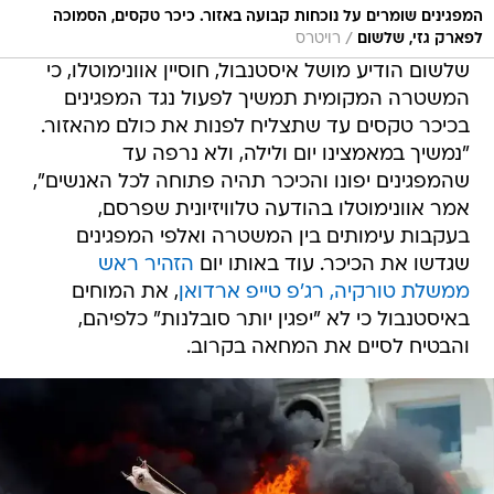
המפגינים שומרים על נוכחות קבועה באזור. כיכר טקסים, הסמוכה
/
לפארק גזי, שלשום
רויטרס
שלשום הודיע מושל איסטנבול, חוסיין אוונימוטלו, כי
המשטרה המקומית תמשיך לפעול נגד המפגינים
בכיכר טקסים עד שתצליח לפנות את כולם מהאזור.
"נמשיך במאמצינו יום ולילה, ולא נרפה עד
שהמפגינים יפונו והכיכר תהיה פתוחה לכל האנשים",
אמר אוונימוטלו בהודעה טלוויזיונית שפרסם,
בעקבות עימותים בין המשטרה ואלפי המפגינים
שגדשו את הכיכר. עוד באותו יום
הזהיר ראש
ממשלת טורקיה, רג'פ טייפ ארדואן
, את המוחים
באיסטנבול כי לא "יפגין יותר סובלנות" כלפיהם,
והבטיח לסיים את המחאה בקרוב.