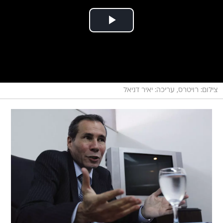
צילום: רויטרס, עריכה: יאיר דניאל