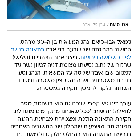
/
אבו-סיאם
ערן גילווארג
ג'מאל אבו-סיאם, נהג המשאית בן ה-30 מרהט,
החשוד בהריגתם של שבעה בני אדם
בתאונה בנשר
לפני כשלושה שבועות
, ביצע אחר הצהריים (שלישי)
שחזור של נתיב נסיעתו מצומת דניה לכיוון נשר עד
למקום שבו איבד שליטה על המשאית. הנהג נסע
בניידת משטרתית שבה נהג קצין משטרה ובסיום
השחזור נלקח להמשך חקירה במשטרה.
עורך דינו גיא קפרי, שנכח גם הוא בשחזור, מסר
לוואלה! חדשות: "ככל שאנחנו מתקדמים מתחילת
חקירת התאונה הולכת ומצטיירת מבחינת ההגנה
תמונה חד-משמעית שהחלק של החשודים האחרים
בגרימת התאונה הוא בהחלט חלק גדול מאוד. גם