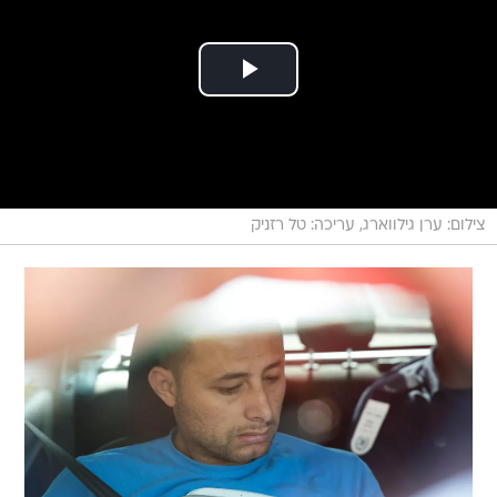
צילום: ערן גילווארג, עריכה: טל רזניק