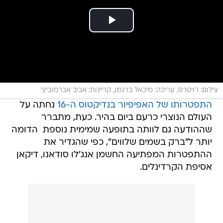
צילום: רויטרס, עריכה: מיכאל ברגמן, קריינות: אביב אברמוביץ'
התפטרותו של האפיפיור בנדיקטוס ה-16
נחתה על
העולם הנוצרי כרעם ביום בהיר. כעת, מתברר
שההודעה גם לוותה בתופעה שמימית נוספת  הדומה
יותר ל"ברק בשמים שלווים", כפי שהגדיר את
ההתפטרות המפתיעה החשמן אנג'לו סודאנו, דיקאן
אסיפת הקרדינלים.