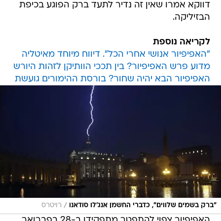
דווקא אמרו שאין זה נדיר לתעד ברק הפוגע בכיפת
הבזיליקה.
לקריאה נוספת
"האפיפיור אנושי אחרי הכל". דיווח מיוחד מאיטליה
מדוע פרש האפיפיור? בין תככי הוותיקן לזהות היורש
האפיפיור הבא יהיה שחור? בורסת ההימורים גועשת
/
"ברק בשמים שלווים", כדברי החשמן אנג'לו סודאנו
רויטרס
האפיפיור צפוי להתפטר מתפקידו ב-28 בפברואר