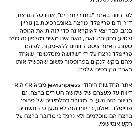
מפתחות למכונית
לפי דיווח באתר "בחדרי חרדים", אחיו של הנרצח,
ד"ר ודים פרייפלד, מרצה באוניברסיטת בן גוריון
בנגב, כבר יצא לאוקראינה כדי לזהות את הגופה
ולסייע בחקירה. ואכן, האח אינו משיב בטלפון זה כמה
שעות. האתר ציטט דיווחים ללא-מקור, לפיהם
פרייפלד נרצח על ידי "שלושה מוסלמים", שאחד
מהם ביקש לנקום בפרופסור משום שהכשיל אותו
באחד הקורסים שלמד.
אתר החדשות היהודי jewishpress מביא אף הוא
דיווח על מעצרם של שלושה חשודים ברצח. גם
בדיווח הזה נטען כי מדובר בתלמידים של פרופ'
פרייפלד. ואולם, בדיווח הזה לא נטען כי החשודים
ברצח הם מוסלמים ולא נרמז כי מדובר ברצח על
רקע אנטישמי.