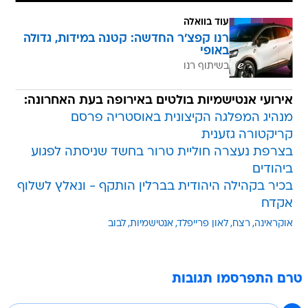
עוד בוואלה
רנו קפצ'ר החדשה: קטנה במידות, גדולה
באופי
בשיתוף רנו
אירועי אנטישמיות בולטים באירופה בעת האחרונה:
מנהיג המפלגה הקיצונית באוסטריה פרסם
קריקטורה גזענית
בצרפת נעצרה חוליית טרור בחשד שניסתה לפגוע
ביהודים
בכיר בקהילה היהודית בברלין הותקף - ונאלץ לשלוף
אקדח
אוקראינה
רצח
לאון פרייפלד
אנטישמיות
לבוב
טרם התפרסמו תגובות