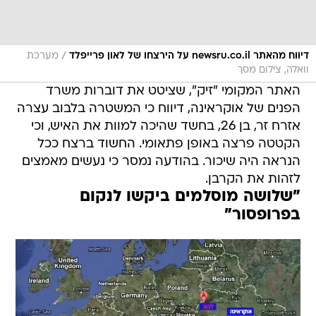
/
דיווח מהאתר newsru.co.il על הירצחו של לאון פרייפלד
מערכת
וואלה, צילום מסך
האתר המקומי "זיק", שציטט את דוברות משרד
הפנים של אוקראינה, דיווח כי המשטרה בלבוב עצרה
אזרח זר, בן 26, בחשד שהיכה למוות את האיש, וכי
הקטטה פרצה באופן פתאומי. החשוד ברצח ככל
הנראה היה שיכור. בהודעה נמסר כי נעשים מאמצים
לזהות את הקרבן.
"שלושה מוסלמים ביקשו לנקום
בפרופסור"