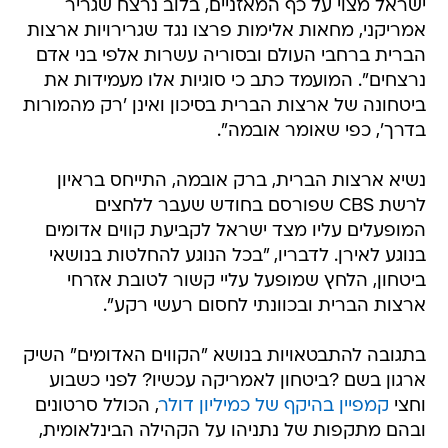
ישראל מצוי על כף המאזניים, בלוב נרצח שגריר
אמריקני, מחאות אלימות פרצו נגד שגרירויות ארצות
הברית ברחבי העולם ובסוריה עשרות אלפי בני אדם
נרצחים". המועמד כתב כי סוגיות אלו מעמידות את
ביטחונה של ארצות הברית בסיכון ואינן 'רק מהמורות
בדרך', כפי שאומר אובמה".
נשיא ארצות הברית, ברק אובמה, התייחס בראיון
לרשת CBS שפורסם בחודש שעבר ללחצים
המופעלים עליו מצד ישראל לקביעת קווים אדומים
בנוגע לאירן. לדבריו, "בכל הנוגע להחלטות בנושאי
ביטחון, הלחץ שמופעל עליי קשור לטובת אזרחי
ארצות הברית ובכוונתי לחסום רעשי רקע".
בתגובה להתבטאויות בנושא "הקווים האדומים" השיק
ארגון בשם ?ביטחון לאמריקה עכשיו? לפני כשבוע
וחצי
קמפיין בהיקף של כמיליון דולר
, הכולל סרטונים
ובהם מתקפות של נתניהו על הקהילה הבינלאומית,