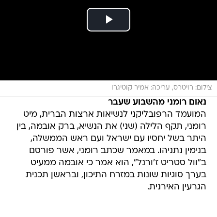
צילום: רויטרס, עריכה: אמיר קוטיגרו
נאום רומני מהשבוע שעבר
המועמד הרפובליקני לנשיאות ארצות הברית, מיט
רומני, תקף הלילה (שני) את הנשיא, ברק אובמה, בין
היתר בשל יחסיו עם ישראל ועם ראש הממשלה,
בנימין נתניהו. במאמר שכתב רומני, אשר פורסם
ב"וול סטריט ז'ורנל", הוא אמר כי אובמה ממעיט
בערך סוגיות שונות במזרח התיכון, ובראשן תכנית
הגרעין האירנית.