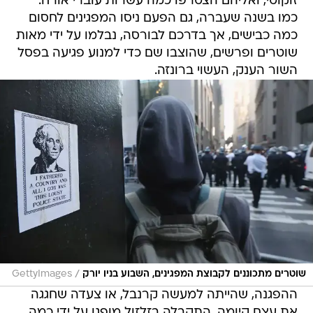
זוקוטי, ואליהם הצטרפו כמה עשרות עוברי אורח.
כמו בשנה שעברה, גם הפעם ניסו המפגינים לחסום
כמה כבישים, אך בדרכם לבורסה, נבלמו על ידי מאות
שוטרים ופרשים, שהוצבו שם כדי למנוע פגיעה בפסל
השור הענק, העשוי ברונזה.
/
שוטרים מתכוננים לקבוצת המפגינים, השבוע בניו יורק
GettyImages
ההפגנה, שהייתה למעשה קרנבל, או צעדה שחגגה
את עצם קיומה, התקבלה בזלזול מופגן על ידי כמה