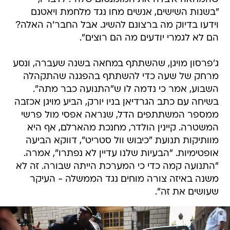
"בשנות השישים, אנשים מחו נגד מלחמת ויאטנם
וידעו בדיוק מה ברצונם להשיג. אבל החבר'ה האלה?
הם לא לגמרי יודעים מה הם רוצים".
ג'פרסון מויגן, שהשתתף במחאה בשנה שעברה, ונסע
מרחק של שעה כדי להשתתף בהפגנה שהתקהלה
השבוע, אמר כי נדמה לו ש"התנועה כבר מתה".
בשיחה עם כתב הגרדיאן בניו יורק, הביע מויגן אכזבה
ממספר המשתתפים הדל, שנראה אפסי מול פרשי
המשטרה. קיינין הולדר, מחנכת מהארלם, אף היא
מוותיקות תנועת "כיבוש וול סטריט", דווקא הביעה
אופטימיות. "הבעיות שלנו עדיין לא נפתרו", אמרה.
"התנועה קמה כדי כי המערכת הייתה שבורה. זה לא
משנה באיזה צורה מוחים נגד הממשלה - העיקר
שעושים את זה".