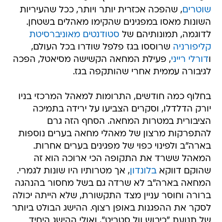
שוטרים
, שהפכה אכזרית יותר ויותר, ככל שהעיריות
השונות מאסו במפגינים שהקימו מאהלים בשטחן.
לדוגמה, תמונותיהם של
סטודנטים מאוניברסיטת
קליפורניה
שרוססו בגז פלפל שודרו בכל העולם,
ו
דורלי רייני
, פעילת המחאה הקשישה מסיאטל, הפכה
לגיבורה עממית אחרי שהותקפה בגז.
בחלוף כמה חודשים, התרומות למאהל המרכזי בניו
יורק הדלדלו, וסקרים הצביעו על ירידה בתמיכה
הציבורית במטרות המחאה. הסחף הזה גרם
להתפרקות מרצון של מאהלי מחאה בערים נוספות
בארה"ב ולפינוי כפוי של מפגינים בערים אחרות.
המאהל ששרד את התקופה הכי ארוכה הוא זה
שהוקם דווקא
בלונדון
, אך מטרותיו היו שונות לגמרי.
המחאה בארה"ב לא שרדה גם בשל מחסור בהנהגה
ברורה וחוסר עניין מצד התקשורת, שלא הייתה יכולה
לסקר את ההפגנות באופן רצוף. ההישג הבולט ביותר
של תנועת "כיבוש וול סטריט", ואולי ההישג היחיד