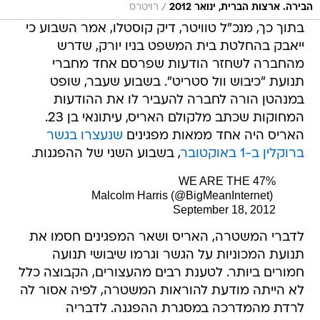
/
הבירה. ארצות הברית, ינואר 2012
רויטרס
בתוך כך, מנכ"ל טוויטר, דיק קוסטלו, אמר השבוע כי
ייאבק בהחלטת בית המשפט בניו יורק, שדרש
מהחברה לשחזר הודעות שפרסם אחד מחברי
תנועת "כיבוש וול סטריט". בשבוע שעבר, שופט
במנהטן הורה לחברה להעביר לו את ההודעות
המחוקות שכתב מלקולם האריס, עיתונאי בן 23.
האריס היה אחד ממאות מפגינים
שנעצרו בגשר
ברוקלין ב-1 באוקטובר
, בשבוע השני של ההפגנות.
WE ARE THE 47%
 Malcolm Harris (@BigMeanInternet)
September 18, 2012
לדברי המשטרה, האריס ושאר המפגינים חסמו את
תנועת המכוניות על הגשר וגרמו שיבושי תנועה
חמורים ביותר. לטענת רבים מהעצורים, הקבוצה כלל
לא הייתה מודעת להוראות המשטרה, לפיה אסור לה
לרדת מהמדרכה במסגרת ההפגנה. לדבריה