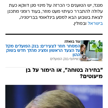
מנגד, יש הטוענים כי הכרזה על מינוי סגן דווקא כעת
עלולה להתברר כעיתוי מעט מוזר, בעוד רומני מתכנן
לצאת בשבוע הבא למסע בינלאומי בבריטניה,
בישראל
ובפולין.
עוד בוואלה
המסחר חוזר לצעירים: בנק הפועלים מקל
על הצעד הראשון ומציג מהלך חדש בשוק
ההון
בשיתוף בנק הפועלים
"בחירה בטוחה", או הימור על בן
מיעוטים?