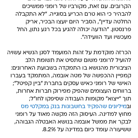
הקרובים. עם זאת, מקורביו של רומני ממשיכים
להבהיר כי הוא טרם הכריע בסוגייה. "לא התקבלה
החלטה עדיין", הסביר היום יועצו הבכיר, אריק
פרנסטון. "הודעה יכולה להגיע בכל רגע נתון, החל
מעכשיו ועד הוועידה".
הכרזה מוקדמת על זהות המועמד לסגן הנשיא עשויה
להועיל לרומני משום שתסיט את תשומת הלב
הציבורית מהנושא בו התמקדה בשבועת האחרונים:
קמפיין ההכפשה של מטה אובמה, המתמקד בעברו
האישי של רומני כאיש עסקים בחברת "ביין קפיטל";
ברווחים העצומים שהפיק מפירוק חברות אחרות,
תוך "ייצוא" מקומות העבודה שסיפקו לחו"ל;
וב
מיליונים שהפקיד בחשבונות בנק במקלטי מס
מחוץ למדינה. העיסוק הזה מקשה מאוד על רומני
לבקר את ממשל אובמה בנושא האבטלה הגבוהה,
ששיעורה עומד כיום במדינה על 8.2%.