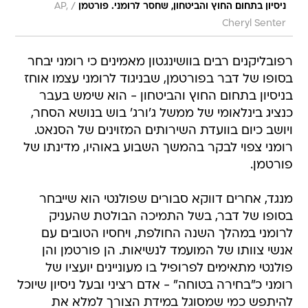
/
ניסיון בתחום החוץ והביטחון, שחסר לרומני. פורטמן
AP,
Cheryl Senter
רפובליקנים רבים בוושינגטון מאמינים כי רומני יבחר
בסופו של דבר בפורטמן, שבניגוד לרומני עצמו אוחז
בניסיון בתחום החוץ והביטחון - הוא שימש בעבר
כנציג בינלאומי של ממשל ג'ורג' בוש בנושא הסחר,
ויושב כיום בוועדת השירותים המזוינים של הסנאט.
רומני צפוי לבקר בהמשך השבוע באוהיו, מדינתו של
פורטמן.
מנגד, אחרים דווקא סבורים שפולנטי הוא שייבחר
בסופו של דבר, בשל התמיכה הבולטת שהעניק
לרומני במהלך השנה החולפת, ויחסיו הטובים עם
אנשי צוותו של המועמד לנשיאות. הן פורטמן והן
פולנטי מתאימים לפרופיל בו מעוניינים יועציו של
רומני כ"בחירה בטוחה" - אדם רציני ובעל ניסיון שיוכל
להיתפש כמי שמסוגל במידת הצורך למלא את