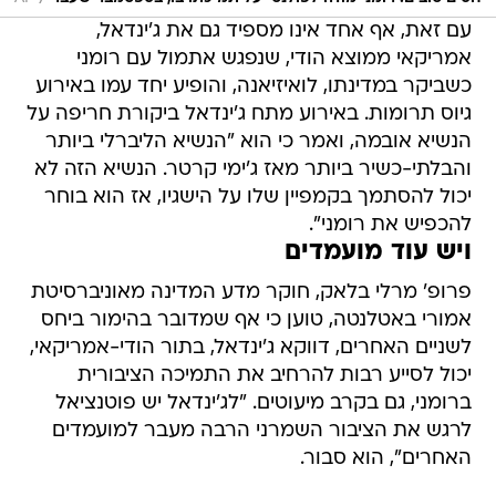
עם זאת, אף אחד אינו מספיד גם את ג'ינדאל,
אמריקאי ממוצא הודי, שנפגש אתמול עם רומני
כשביקר במדינתו, לואיזיאנה, והופיע יחד עמו באירוע
גיוס תרומות. באירוע מתח ג'ינדאל ביקורת חריפה על
הנשיא אובמה, ואמר כי הוא "הנשיא הליברלי ביותר
והבלתי-כשיר ביותר מאז ג'ימי קרטר. הנשיא הזה לא
יכול להסתמך בקמפיין שלו על הישגיו, אז הוא בוחר
להכפיש את רומני".
ויש עוד מועמדים
פרופ' מרלי בלאק, חוקר מדע המדינה מאוניברסיטת
אמורי באטלנטה, טוען כי אף שמדובר בהימור ביחס
לשניים האחרים, דווקא ג'ינדאל, בתור הודי-אמריקאי,
יכול לסייע רבות להרחיב את התמיכה הציבורית
ברומני, גם בקרב מיעוטים. "לג'ינדאל יש פוטנציאל
לרגש את הציבור השמרני הרבה מעבר למועמדים
האחרים", הוא סבור.