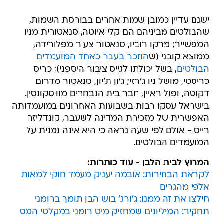
ישנם עדיין כמובן שמות אחרים בבורסת השמות,
שהבולטים מביניהם הם קלי איוטה, סנאטורית מניו
המפשייר; מרקו רוביו, סנאטור צעיר מפלורידה,
ממוצא קובני (ש
הוזכר בעבר כאחד המועמדים
הבולטים
, בשל יכולתו לגייס ציבור היספני); כריס
כריסטי, מושל ניו ג'רזי; ג'ון ת'יון, סנאטור מדרום
דקוטה, ופול ראיין, חבר בית הנבחרים מוויסקונסין.
בישראל עסקו רבות בשבועות האחרונים במועמדותה
האפשרית של מזכירת המדינה לשעבר, קונדליזה
רייס - אולם לפי שעה נראה כי היא אינה נמנית על
המועמדים הבולטים.
המרוץ לבית הלבן - עוד כותרות:
לקראת הבחירות: אובמה יעניק מעמד חוקי למאות
אלפי מהגרים
חילצו את זה ממנו: ג'ורג' בוש הבן תומך ברומני
תחקיר: המיליונים שמחזיק מיט רומני במקלטי המס