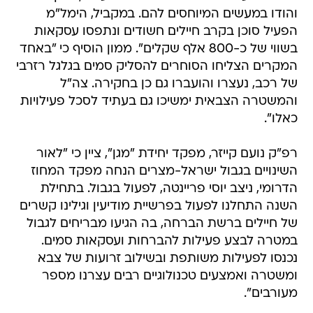
והודו במעשים המיוחסים להם. במקביל, הימל"מ
הפעיל סוכן בקרב חיילים חשודים ונתפסו עסקאות
בשווי של כ-800 אלף שקלים". ממון הוסיף כי "באחד
המקרים הצליחו הסוחרים להסליק סמים בגלגל רזרבי
של רכב, נעצרו והועברו גם כן בחקירה. צה"ל
והמשטרה הצבאית ימשיכו גם בעתיד לסכל פעילויות
כאלו".
רפ"ק נועם קייזר, מפקד יחידת "מגן", ציין כי "לאור
השינויים בגבול ישראל-מצרים הנחה מפקד המחוז
הדרומי, ניצב יוסי פריינטה, לפעול בגבול. בתחילת
השנה התחלנו לפעול בפרשיית מודיעין וגילינו קשרים
של חיילים ברשת הברחה, בה הגיעו מבריחים לגבול
במטרה לבצע פעילות להברחות ועסקאות סמים.
נכנסו לפעילות משותפת ובשילוב זרועות של צבא
ומשטרה ואמצעים טכנולוגיים רבים עצרנו מספר
מעורבים".