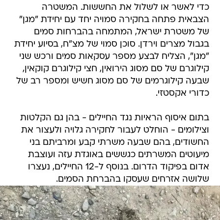
כדי לאשר או לשלול את החששות. המשטרה
הצבאית פתחה בחקירה סמויה יחד עם יחידת "מגן"
של משטרת ישראל, המתמחה בהברחות סמים
בגבול מצרים וירדן. סוכן סמוי של מצ"ח, בסיוע יחידת
"מגן", הצליח לבצע מספר עסקאות סמים ורכש שני
קילוגרם של סם מסוג הירואין, חצי קילוגרם קוקאין,
שבעה קילוגרמים של סם מסוג חשיש ומספר רב של
כדורי אקסטזי.
בתום איסוף הראיות נגד החיילים - בהן גם הקלטות
וצילומים - הוחלט לעבור לחקירה גלויה ולעצור את
החשודים, בהם שבעה משרתי קבע ומרביתם בני
מיעוטים המשרתים כגששים באוגדת עזה ועוצבת
אדום בפיקוד הדרום. בנוסף ל-12 החיילים, נעצרו
שלושה אזרחים שעסקו בהברחת הסמים.