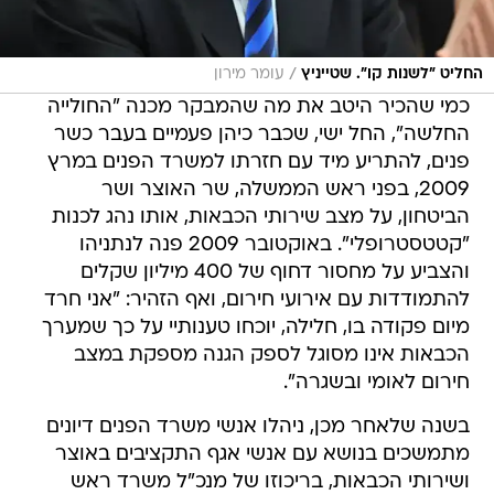
/
החליט "לשנות קו". שטייניץ
עומר מירון
כמי שהכיר היטב את מה שהמבקר מכנה "החולייה
החלשה", החל ישי, שכבר כיהן פעמיים בעבר כשר
פנים, להתריע מיד עם חזרתו למשרד הפנים במרץ
2009, בפני ראש הממשלה, שר האוצר ושר
הביטחון, על מצב שירותי הכבאות, אותו נהג לכנות
"קטטסטרופלי". באוקטובר 2009 פנה לנתניהו
והצביע על מחסור דחוף של 400 מיליון שקלים
להתמודדות עם אירועי חירום, ואף הזהיר: "אני חרד
מיום פקודה בו, חלילה, יוכחו טענותיי על כך שמערך
הכבאות אינו מסוגל לספק הגנה מספקת במצב
חירום לאומי ובשגרה".
בשנה שלאחר מכן, ניהלו אנשי משרד הפנים דיונים
מתמשכים בנושא עם אנשי אגף התקציבים באוצר
ושירותי הכבאות, בריכוזו של מנכ"ל משרד ראש