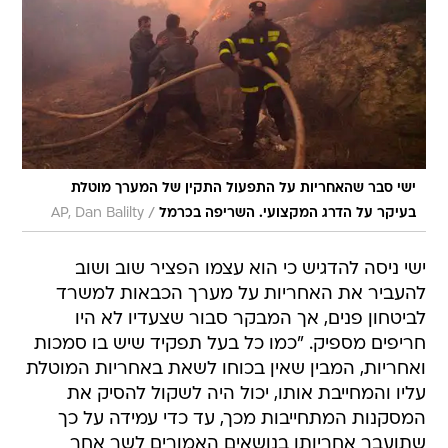
ישי סבר שהאחריות על התפעול התקין של המערך מוטלת
/
בעיקר על הדרג המקצועי. השריפה בכרמל
AP, Dan Balilty
ישי ניסה להדגיש כי הוא עצמו הפציר שוב ושוב
להעביר את האחריות על מערך הכבאות למשרד
לביטחון פנים, אך המבקר סבור שצעדיו לא היו
חריפים מספיק. "כמו כל בעל תפקיד שיש בו סמכות
ואחריות, המבין שאין בכוחו לשאת באחריות המוטלת
עליו והמחייבת אותו, יכול היה לשקול להסיק את
המסקנות המתחייבות מכך, עד כדי עמידה על כך
שתועבר אחריותו בנושאים האמורים לשר אחר