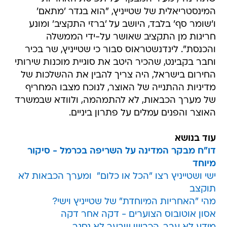
המינסטריאלית של שטייניץ, "הוא בגדר 'מתאם'
ו'שומר סף' בלבד, היושב על 'ברזי התקציב' ומונע
חריגות מן התקציב שאושר על-ידי הממשלה
והכנסת". לינדנשטראוס סבור כי שטייניץ, שר בכיר
וחבר בקבינט, שהכיר היטב את סוגיית מוכנות שירותי
החירום בישראל, היה צריך להבין את ההשלכות של
מדיניות ההתנייה של האוצר, לנוכח מצבו המחריף
של מערך הכבאות, לא להתמהמה, ולוודא שבמשרד
האוצר והפנים עמלים על פתרון ביניים.
עוד בנושא
דו"ח מבקר המדינה על השריפה בכרמל - סיקור
מיוחד
ישי ושטייניץ רצו "הכל או כלום"  ומערך הכבאות לא
תוקצב
מהי "האחריות המיוחדת" של שטייניץ וישי?
אסון אוטובוס הצוערים - דקה אחר דקה