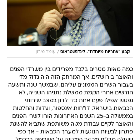
/
קבע "אחריות מיוחדת". לינדנשטראוס
עומר מירון
כמה מאות מטרים בלבד מפרידים בין משרדי הפנים
והאוצר בירושלים, אך המרחק הזה היה גדול מדי
בעבור השרים הממונים עליהם, שבמשך שנה ותשעה
חודשים אחרי הקמת ממשלת נתניהו השנייה, לא
נפגשו אפילו פעם אחת כדי לדון במצב שירותי
הכבאות בישראל. דו"חות אינספור, ועדות והחלטות
בממשלה ב-25 השנים האחרונות הורו לשרי הפנים
והאוצר לקיים עבודת מטה משותפת שתביא להשגת
פתרון לבעיות הנוגעות למערך הכבאות - אך כפי
שעולה מדו"ח מבקר המדינה על השריפה בכרמל