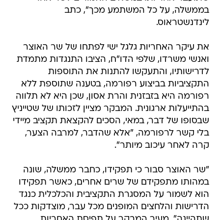
בממשלה, על כל המשתמע מכך", כתב
לינדנשטראוס.
את עיקר האחריות גלגל ישי לפתחו של שר האוצר
ואנשי משרדו, שלפי הדו"ח, הציבו התנגדות מתמדת
לדרישותיו, והתעקשו להתנות את התוספות
התקציביות בביצוע רפורמה, בטענה שתוספת ללא
רפורמה היא בזבזנית והרת אסון, שכן היא לא תלווה
בהתייעלות ארגונית. המבקר מציין לזכותו של שטייניץ
שבסופו של דבר, במאי, הסכים להקצאת תקציב מיידי
בלי קשר לרפורמה, "אלא שהדבר, למרבה הצער,
קרה לאחר עיכוב מיותר".
"שר האוצר סבור כי תפקידו, כחבר ממשלה, שונה
במהותו מתפקידם של שרים אחרים, כאשר תפקידו
הוא לשמור על המסגרת התקציבית והכלכלית כנגד
הדרישות והלחצים המופנים מכל עבר, מוצדקות ככל
שתהיינה", מעיר המבקר על תפיסת האחריות