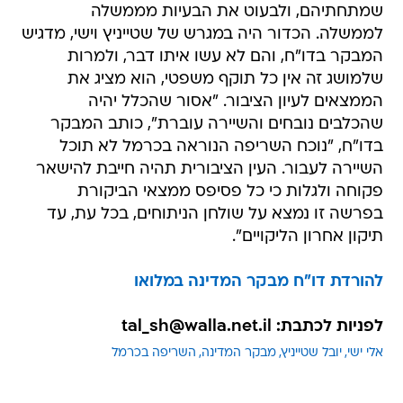
שמתחתיהם, ולבעוט את הבעיות מממשלה
לממשלה. הכדור היה במגרש של שטייניץ וישי, מדגיש
המבקר בדו"ח, והם לא עשו איתו דבר, ולמרות
שלמושג זה אין כל תוקף משפטי, הוא מציג את
הממצאים לעיון הציבור. "אסור שהכלל יהיה
שהכלבים נובחים והשיירה עוברת", כותב המבקר
בדו"ח, "נוכח השריפה הנוראה בכרמל לא תוכל
השיירה לעבור. העין הציבורית תהיה חייבת להישאר
פקוחה ולגלות כי כל פסיפס ממצאי הביקורת
בפרשה זו נמצא על שולחן הניתוחים, בכל עת, עד
תיקון אחרון הליקויים".
להורדת דו"ח מבקר המדינה במלואו
לפניות לכתבת: tal_sh@walla.net.il
אלי ישי
יובל שטייניץ
מבקר המדינה
השריפה בכרמל