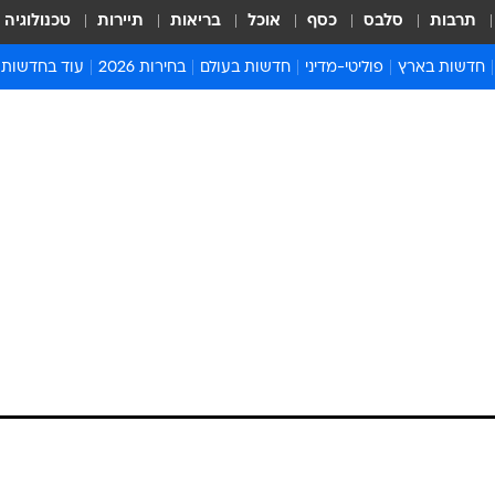
תרבות
סלבס
כסף
אוכל
בריאות
תיירות
טכנולוגיה
חדשות בארץ
פוליטי-מדיני
חדשות בעולם
בחירות 2026
עוד בחדשות
אירועים בארץ
פוליטיקה וממשל
המזרח התיכון
דעות ופרשנויו
חדשות פלילים ומשפט
יחסי חוץ
אירופה
סרי ושלזינגר
חינוך
אמריקה
פרויקטים מיוח
ישראלים בחו"ל
אסיה והפסיפיק
אסור לפספס
בריאות
אפריקה
מדע וסביבה
חברה ורווחה
הנחיות פיקוד 
ארכיון מדורים
זמני כניסת ש
לוח חופשות וח
לוח שנה
חדשות יהדות
חדשות המשפ