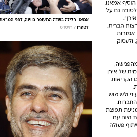
 הוסיף אמאנו.
טובה גם על
מות ה-'5+1' עם אירן".
אמאנו הלילה בשדה התעופה בווינה, לפני המראתו
צות הברית,
/
לטהרן
רויטרס
- אמורות
 ולעסוק
מהפגישה,
ית של אירן
ם הקריאות
,
ני ולשימוש
 החברות
ניעת תפוצת
ת טובות היום עם
יתוף פעולה