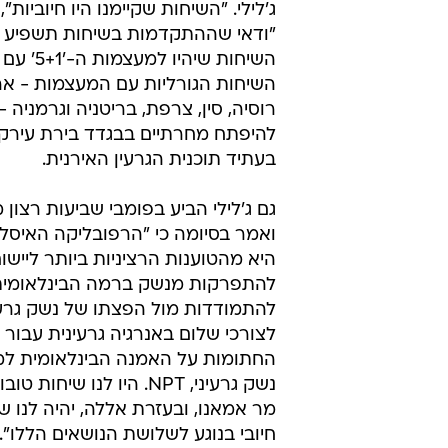
ג'לילי. "השיחות שקיימנו היו חיוביות",
"ודאי שההתקדמות בשיחות תשפיע ל
השיחות שיהיו למעצ
השיחות הגורליות עם המעצמות - אר
רוסיה, סין, צרפת, בריטניה וגרמניה 
להיפתח מחרתיים בבגדד בירת עירק,
בעתיד תוכנית הגרעין האירנית.
גם ג'לילי הביע בפומבי שביעות רצון 
ואמר בסיומה כי "הרפובליקה האיסלמ
היא מהטוענות הרציניות ביותר ליישו
להתפרקות מנשק ברמה הבינלאומית
להתמודדות מול הפצתו של נשק גרעי
לצורכי שלום באנרגיה גרעינית עבור
החתומות על האמנה הבינלאומית למ
נשק גרעיני, NPT. היו לנו שיחו
מר אמאנו, ובעזרת אללה, יהיה לנו ש
חיובי בנוגע לשלושת הנושאים הללו".