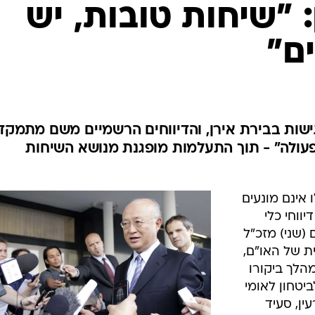
המייל האדום
 "שיחות טובות, יש
ם"
ישות בבירת אירן, והדיווחים הרשמיים משם מתמקד
פעולה" - תוך התעלמות מופגנת מנושא השיחות
ו אינם מונעים
ווחי כלי
(שני) מזכ"ל
ת של האו"ם,
הלך ביקורו
יטחון לאומי
ין, סעיד