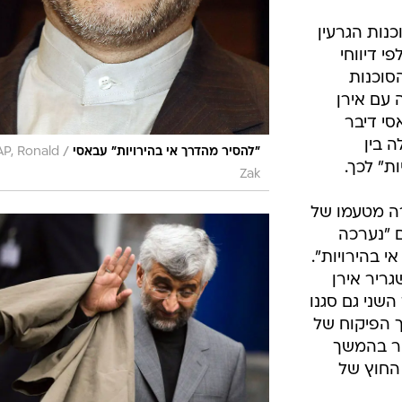
נות הגרעין
פי דיווחי
סוכנות
עם אירן
סי דיבר
 בין
/
"להסיר מהדרך אי בהירויות" עבאסי
AP, Ronald
ת" לכך.
Zak
ה מטעמו של
ם "נערכה
 בהירויות".
ריר אירן
השני גם סגנו
ך הפיקוח של
ור בהמשך
החוץ של