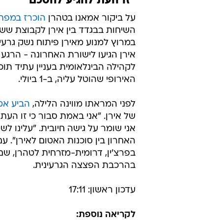
"זו העת להגיע להסכם"
על ביקור אמאנו בטהרן
הוכרז במפת
השיחות בבגדד בין אירן לקבוצת שש
במרוץ למנוע מאירן פיתוח נשק גרעינ
אירן הגיעו לישורת האחרונה - הרגע
לקהילה הבינלאומית בעניין עתיד תוכ
האירופי שהוטל עליה, ב-1 ביולי.
לפני המראתו מווינה הלילה,
הביע אמ
של אירן. "אני באמת סבור כי זו העת
אני שומר על גישה חיובית. "עלינו 
האחרון בין סוכנות האטום לאירן". עם
בפרצ'ין, דרומית-מזרחית לטהרן, שם
בהרכבת הפצצה הגרעינית.
עדכון ראשון: 17:11
לקריאה נוספת: