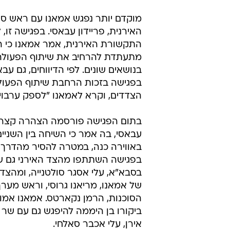
מוקדם יותר נפגש אמאנו עם ראש סוכ
האירנית, פריידון עבאסי. בפגישה זו, ל
התקשורת האירנית, אמר אמאנו כי ה
מתעתדת להרחיב את שיתוף הפעולה 
בנושאים שונים. לפי הדיווחים, גם עבא
בפגישה בזכות הרחבת שיתוף הפעולה
הצדדים, וקרא לאמאנו "לספק ערבויו
בתום הפגישה פורסמה הצהרה קצר
עבאסי, בה אמר כי השיחה בין השניי
באווירה כנה, במטרה להסיר מהדרך אי
בפגישה השתתפו מהצד האירני גם שג
בסבא"א, עלי אסגר סולטנייה, ומהצד 
של אמאנו, מריאנו גרוסי, וראש מער
הסוכנות, הרמן נקארטס. אמאנו אמ
ביקורו בן היממה להיפגש גם עם שר 
אירן, עלי אכבר סאלחי.