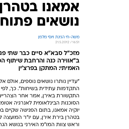
אמאנו בטהרן:
נושאים פתוחי
משה-חי הגיגת ויוסי מלמן
21.5.2012 / 16:51
מזכ"ל סבא"א סיים כבר שתי פג
ב"אווירה כנה והרחבת שיתוף ה
האמיתי: המתקן בפרצ'ין
"עדיין נותרו נושאים נוספים, אולם אל
התקדמות עתידית בשיחות". כך, לפי די
התקשורת באירן, אמר אחר הצהריים 
הסוכנות הבינלאומית לאנרגיה אטומי
יוקיה אמאנו, בתום הפגישה שקיים במ
בטהרן בירת אירן, עם יו"ר המועצה לב
וראש צוות המו"מ האירני בנושא הגרע