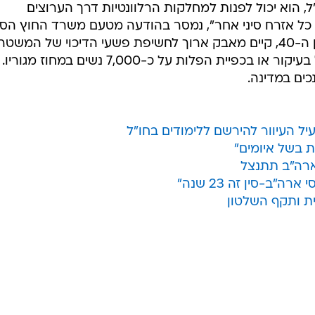
"ל, הוא יכול לפנות למחלקות הרלוונטיות דרך הערוצים
כל אזרח סיני אחר", נמסר בהודעה מטעם משרד החוץ הסינ
"עורך הדין היחף", כפי שמכונה צ'ן בן ה-40, קיים מאבק ארוך לחשיפת פשעי הדיכוי של המשטר
הסיני, ובין היתר האשים גורמי ממשל בעיקור או בכפיית הפלות על כ-7,000 נשים במחוז מגוריו.
כים במדינה.
עיל העיוור להירשם ללימודים בחו"ל
ת בשל איומים"
שארה"ב תתנצל
"ב-סין זה 23 שנה"
ית ותקף השלטון