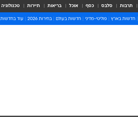
תרבות
סלבס
כסף
אוכל
בריאות
תיירות
טכנולוגיה
חדשות בארץ
פוליטי-מדיני
חדשות בעולם
בחירות 2026
עוד בחדשות
אירועים בארץ
פוליטיקה וממשל
המזרח התיכון
דעות ופרשנויו
חדשות פלילים ומשפט
יחסי חוץ
אירופה
סרי ושלזינגר
חינוך
אמריקה
פרויקטים מיוח
ישראלים בחו"ל
אסיה והפסיפיק
אסור לפספס
בריאות
אפריקה
מדע וסביבה
חברה ורווחה
הנחיות פיקוד 
ארכיון מדורים
זמני כניסת ש
לוח חופשות וח
לוח שנה
חדשות יהדות
חדשות המשפ