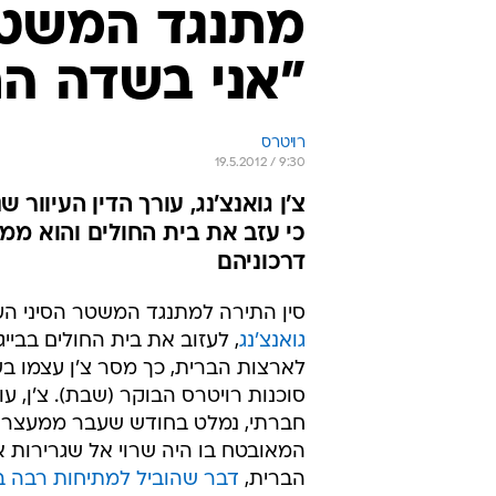
מתנגד המשטר 
"אני בשדה ה
רויטרס
19.5.2012 / 9:30
צ'ן גואנצ'נג, עורך הדין העיוור
כי עזב את בית החולים והוא ממ
דרכוניהם
סין התירה למתנגד המשטר הסיני העי
גואנצ'נג
, לעזוב את בית החולים בבייג
לארצות הברית, כך מסר צ'ן עצמו ב
סוכנות רויטרס הבוקר (שבת). צ'ן, עור
חברתי, נמלט בחודש שעבר ממעצר 
המאובטח בו היה שרוי אל שגרירות 
הברית,
דבר שהוביל למתיחות רבה בי