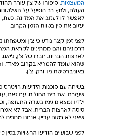
המעצמות
. סיפורו של צ'ן עורר תהו
העולם, ולחץ רב הופעל על השלטונות ב
לאפשר לו לעזוב את המדינה. כעת, נר
יעזוב את סין בטווח הזמן הקרוב.
לפני זמן קצר נודע כי צ'ן ומשפחתו ק
דרכוניהם והם ממתינים לקראת המר
לארצות הברית. חברו של צ'ן, ג'יאנג 
שהוא עומד להמריא בקרוב מאד", והוס
באוניברסיטת ניו יורק. צ'ן,
בשיחה עם סוכנות הידיעות רויטרס מ
שעזבתי את בית החולים. עם זאת, עדיי
ילדיו נמצאים עמו בשדה התעופה, וכי 
טיסה לארצות הברית, אבל לא אמרו ל
שאני לא בטוח עדיין. אנחנו מחכים לר
לפני שבועיים הודיעו הרשויות בסין כי