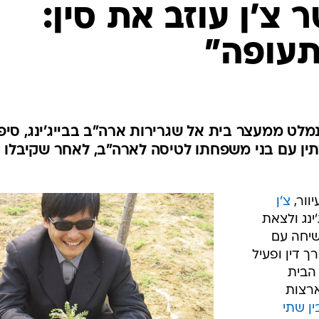
המייל האדום
צ'ן עוזב את סין:
תעופה"
 שנמלט ממעצר בית אל שגרירות ארה"ב בבייג'ינג, סיפ
תין עם בני משפחתו לטיסה לארה"ב, לאחר שקיבלו
וור,
צ'ן
'ינג ולצאת
שיחה עם
ך דין ופעיל
הבית
ארצות
ן שתי