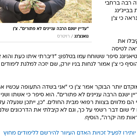
דה רבה ברחבי
בייג'ינג
אה כי צ'ן
"עדיין ישנם הרבה עניינים לא פתורים". צ'ן
/
גואנצ'נג
רויטרס
יבלו את
אה לטיסה
טיאניונג סיפר ששוחח עמו בטלפון: "דיברתי איתו כעת והוא 
יף כי צ'ן אמור לנחות בניו יורק, שם יזכה למלגת לימודים
וקדם יותר הבוקר אמר צ'ן כי "אני בשדה התעופה עכשיו אח
ן ישנם הרבה עניינים לא פתורים". הוא סיפר כי אשתו ושני
הם מלווים בצוות רפואי מבית החולים. "כן, ייתכן שנעלה על
י שום דבר רשמי על כך, וגם לא קיבלתי את הדרכונים שלנו
אות מה יקרה", הוסיף.
יותירו לפעיל זכויות האדם העיוור להירשם ללימודים מחוץ