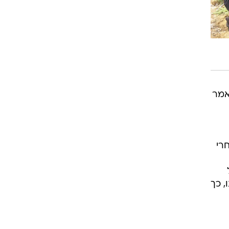
אמר
רי
, כך