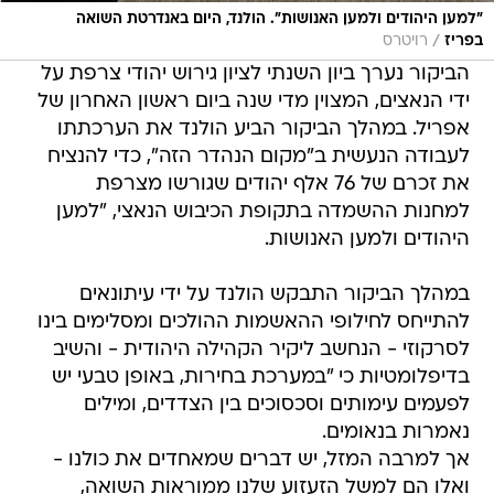
"למען היהודים ולמען האנושות". הולנד, היום באנדרטת השואה
/
בפריז
רויטרס
הביקור נערך ביון השנתי לציון גירוש יהודי צרפת על
ידי הנאצים, המצוין מדי שנה ביום ראשון האחרון של
אפריל. במהלך הביקור הביע הולנד את הערכתתו
לעבודה הנעשית ב"מקום הנהדר הזה", כדי להנציח
את זכרם של 76 אלף יהודים שגורשו מצרפת
למחנות ההשמדה בתקופת הכיבוש הנאצי, "למען
היהודים ולמען האנושות.
במהלך הביקור התבקש הולנד על ידי עיתונאים
להתייחס לחילופי ההאשמות ההולכים ומסלימים בינו
לסרקוזי - הנחשב ליקיר הקהילה היהודית - והשיב
בדיפלומטיות כי "במערכת בחירות, באופן טבעי יש
לפעמים עימותים וסכסוכים בין הצדדים, ומילים
נאמרות בנאומים.
אך למרבה המזל, יש דברים שמאחדים את כולנו -
ואלו הם למשל הזעזוע שלנו ממוראות השואה,