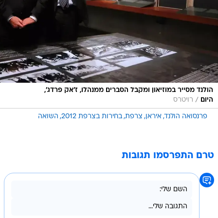
הולנד מסייר במוזיאון ומקבל הסברים ממנהלו, ז'אק פרדג',
/
היום
רויטרס
פרנסואה הולנד
איראן
צרפת
בחירות בצרפת 2012
השואה
טרם התפרסמו תגובות