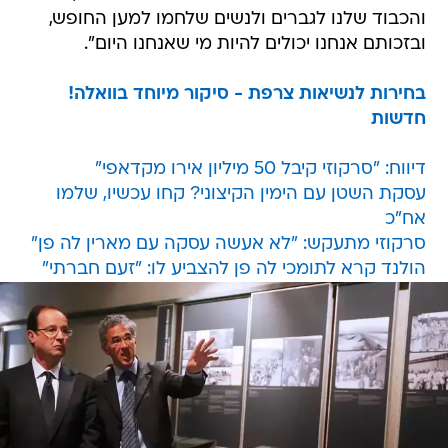
והכבוד שלנו לגברים ולנשים שלחמו למען החופש,
ובזכותם אנחנו יכולים להיות מי שאנחנו היום".
בחירות לנשיאות צרפת - סיקור מיוחד בוואלה!
חדשות
דיווח: "סרקוזי קיבל 50 מיליון אירו מקדאפי"
עסקת השטן עם הימין הקיצוני? קחו עכשיו, שלמו
אח"כ
סרקוזי מתעקש: "לא אעשה עסקה עם מארין לה פן"
הולנד קרא לתומכי לה פן להצביע לו: "זעם חברתי"