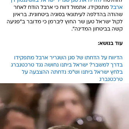
להחלטה
להדיח את סגן שגריר ישראל בוושינגטון דן
ארבל
מתפקידו. אתמול דווח כי ארבל הודח לאחר
שהודה בהדלפה לעיתונאי בסוגיה ביטחונית. בראיון
לקול ישראל טען שר החוץ ליברמן כי מדובר ב"פגיעה
קשה בביטחון המדינה".
עוד בנושא:
הדיווח על הדחתו של סגן השגריר ארבל מתפקידו
בדרך למשבר? ישראל ביתנו נחושה נגד טרכטנברג
בלחץ ישראל ביתנו וש"ס: נדחתה ההצבעה על
טרכטנברג