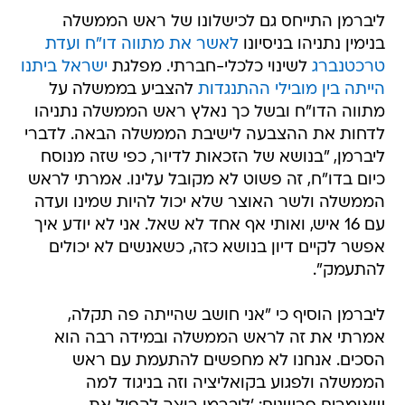
ליברמן התייחס גם לכישלונו של ראש הממשלה
בנימין נתניהו בניסיונו
לאשר את מתווה דו"ח ועדת
טרכטנברג
לשינוי כלכלי-חברתי. מפלגת
ישראל ביתנו
הייתה בין מובילי ההתנגדות
להצביע בממשלה על
מתווה הדו"ח ובשל כך נאלץ ראש הממשלה נתניהו
לדחות את ההצבעה לישיבת הממשלה הבאה. לדברי
ליברמן, "בנושא של הזכאות לדיור, כפי שזה מנוסח
כיום בדו"ח, זה פשוט לא מקובל עלינו. אמרתי לראש
הממשלה ולשר האוצר שלא יכול להיות שמינו ועדה
עם 16 איש, ואותי אף אחד לא שאל. אני לא יודע איך
אפשר לקיים דיון בנושא כזה, כשאנשים לא יכולים
להתעמק".
ליברמן הוסיף כי "אני חושב שהייתה פה תקלה,
אמרתי את זה לראש הממשלה ובמידה רבה הוא
הסכים. אנחנו לא מחפשים להתעמת עם ראש
הממשלה ולפגוע בקואליציה וזה בניגוד למה