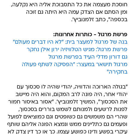
חוסכת מעצמה את כל התסבוכת אליה היא נקלעה,
ומן הסתם אם הצדק עמה היא היתה גם זוכה
בכספה", כתב זלמנוביץ'.
פרשת מרגול - כותרות אחרונות:
בנה של מרגול למעצר בית: "לא היו דברים מעולם"
פרשת מרגול: מגיש הטלוויזיה ירון אילן נחקר
גם דורון מדלי העיד בפרשת מרגול
מרגול תישאר במעצר: "הפסיקה לשתף פעולה
בחקירה"
"בגולה הארוכה והדוויה, יהודי שהיה לו סכסוך עם
יהודי אחר, היה פונה לרב המקום, והוא היה מיישב
את הסכסוך", המשיך זלמנוביץ'. "אסור באיסור חמור
לפנות לרשעים ולמנותם לשמש בוררים בסכסוך,
שהרי הם משמשים גם כשופטים וגם כמוציאים לפועל
ופעמים גם כתליינים ממש ונמצא הפונה אליהם שותף
עיקרי בפשע ודינו כפושע עצמו. כך או כך דין צדק לא