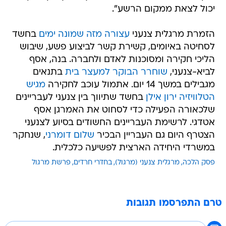
יכול לצאת ממקום הרשע".
הזמרת מרגלית צנעני
עצורה מזה שמונה ימים
בחשד
לסחיטה באיומים, קשירת קשר לביצוע פשע, שיבוש
הליכי חקירה ומסוכנות לאדם ולחברה. בנה, אסף
לביא-צנעני,
שוחרר הבוקר למעצר בית
בתנאים
מגבילים במשך 14 יום. אתמול עוכב לחקירה
מגיש
הטלוויזיה ירון אילן
בחשד שתיווך בין צנעני לעבריינים
שלכאורה הפעילה כדי לסחוט את האמרגן אסף
אטדגי. לרשימת העבריינים החשודים בסיוע לצנעני
הצטרף היום גם העבריין הבכיר
שלום דומרני
, שנחקר
במשרדי היחידה הארצית לפשיעה כלכלית.
פסק הלכה
מרגלית צנעני (מרגול)
בחדרי חרדים
פרשת מרגול
טרם התפרסמו תגובות