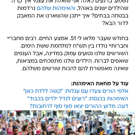
נשמע. ברגעים כאלה אני שואלת את עצמי איך קרה
שהילדים ישנים באוהל,
והאימהות שלהם
נרדמות
בבטחה בבתים? איך ייתכן שהשארנו את המאבק
לדור הבא?
בחודש שעבר מלאו לי 51. אמצע החיים. רבים מחבריי
וחברותיי נולדו בין תש"ח למלחמת ששת הימים.
השורשים שלנו נטועים עמוק במדינה, אבל הענפים
שואפים לברוח. הילדים שלנו מתפכחים במציאות,
שאינה מאפשרת להם להכות שורשים משלהם.
עוד על מחאת האימהות:
אלפי הורים צעדו עם עגלות: "קשה ללדת כאן"
האימהות בכנסת: "רוצים לגדל ילדים בכבוד"
דעה: מדוע ההורים יצאו סוף סוף לרחובות?