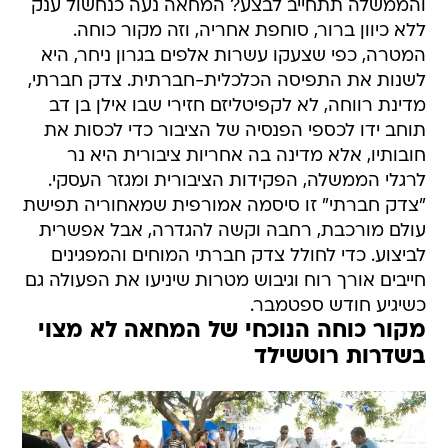
והממשלה תתחייב לבצע? המחאה נעה כנחשול ענק
ללא כיוון ברור, סוחפת אחריה, וזה מקור כוחה.
המטרה, כפי שצעקו עשרות אלפים בגרון ניחר, היא
לשנות את התפיסה הכלכלית-חברתית. צדק חברתי,
מדינת רווחה, לא לקפיטליזם חזירי שבו אילן בן דב
תוחב ידו לכספי הפנסיה של הציבור כדי לכסות את
חובותיו, אלא מדינה בה אחריות ציבורית היא נר
לרגלי הממשלה, הפקידות הציבורית ומגזר העסקי.
"צדק חברתי" זו סיסמה אמורפית שמאחוריה תפישת
עולם מורכבת, רחבה וקשה להגדרה, אבל אפשרית
לביצוע. כדי לחולל צדק חברתי המוחים והמפגינים
חייבים אורך רוח וגיבוש מטרות שיניעו את הפעולה גם
כשיגיע חודש ספטמבר.
מקור כוחה הנוכחי של המחאה לא מצוי
בשדרות רוטשילד