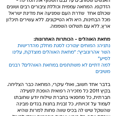
האנשים שסוחבים על גבם השפוף את המדינה -
הזדקפו. המחאה עממית וכוללת ציבורים רבים ושונים
שכולם אחד  שדרת העם שמניעה את מדינת ישראל
מכל הבחינות, היא ולא הטייקונים. ללא עשירים תיכ?ון
ארץ, ללא עם תשלוט השממה.
מחאת האוהלים - הכותרות האחרונות:
נתניהו: המוחים יצטרכו לסגת מחלק מהדרישות
השר אהרונוביץ': "מחאת האוהלים מוצדקת, עלינו
לסייע"
למה דתיים לא משתתפים במחאת האוהלים? רבנים
משיבים
בדבר אחד חשוב, ואולי עיקרי, המחאה כבר הצליחה.
בקיץ 2011 כל מזכירה רפואית הופכת לפעילה
חברתית, כל מחסנאי בחברת שילוח יודע שחובתו
לעמוד על זכויותיו, כל זבנית בחנות בגדים מבינה
שהשקל שיש לה בכיס שווה פחות למרות שהיא