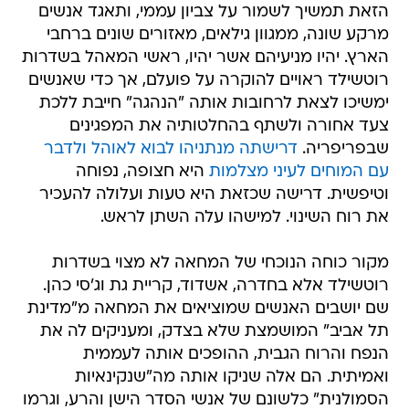
הזאת תמשיך לשמור על צביון עממי, ותאגד אנשים
מרקע שונה, ממגוון גילאים, מאזורים שונים ברחבי
הארץ. יהיו מניעיהם אשר יהיו, ראשי המאהל בשדרות
רוטשילד ראויים להוקרה על פועלם, אך כדי שאנשים
ימשיכו לצאת לרחובות אותה "הנהגה" חייבת ללכת
צעד אחורה ולשתף בהחלטותיה את המפגינים
שבפריפריה.
דרישתה מנתניהו לבוא לאוהל ולדבר
עם המוחים לעיני מצלמות
היא חצופה, נפוחה
וטיפשית. דרישה שכזאת היא טעות ועלולה להעכיר
את רוח השינוי. למישהו עלה השתן לראש.
מקור כוחה הנוכחי של המחאה לא מצוי בשדרות
רוטשילד אלא בחדרה, אשדוד, קריית גת וג'סי כהן.
שם יושבים האנשים שמוציאים את המחאה מ"מדינת
תל אביב" המושמצת שלא בצדק, ומעניקים לה את
הנפח והרוח הגבית, ההופכים אותה לעממית
ואמיתית. הם אלה שניקו אותה מה"שנקינאיות
הסמולנית" כלשונם של אנשי הסדר הישן והרע, וגרמו