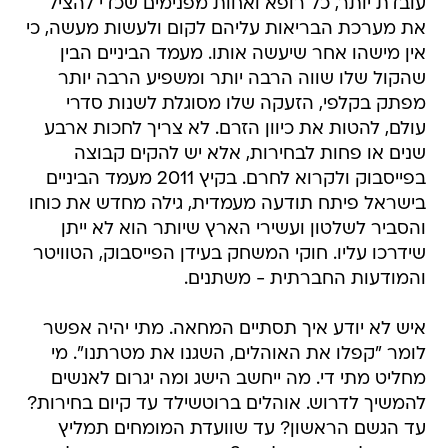
עובדת יותר, כל רופא ואחות מפנימים שכדי להציל
את מערכת הבריאות עליהם לקום ולעשות מעשה, כי
אין מישהו אחר שיעשה אותו. מעמד הביניים הבין
שהקול שלו שווה הרבה יותר ומשפיע הרבה יותר
מפתק בקלפי, הזעקה שלו מסוגלת לשנות סדרי
עולם, להטות את כיוון הזרם. לא צריך לחכות ארבע
שנים או פחות לבחירות, אלא יש להקים קבוצה
בפייסבוק ולקרוא לחרם. בקיץ 2011 מעמד הביניים
בישראל פיתח תודעה מעמדית, גילה מחדש את כוחו
והסביר לשלטון ועשירי הארץ שיותר הוא לא ייתן
שידרכו עליו. חוקי המשחק בעידן הפייסבוק, הטוויטר
והמודעות החברתית - משתנים.
איש לא יודע איך תסתיים המחאה. מתי יהיה אפשר
לומר "קפלו את האוהלים, השגנו את מטרתנו". מי
מחליט מתי די. מה ייחשב הישג ומה יגרום לאנשים
להמשיך לדרוש. אוהלים ברוטשילד עד קיום בחירות?
עד הגשם הראשון? עד שוועדת המומחים תמליץ