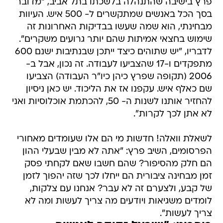
פרץ בישיבה שהתנהלה בלשכתו בתל אביב, "מדובר
בסך הכל באנשים שמתקשרים ל- 500 איש. העיוות
מבחינתי, הוא שמה שעשו בבדיקות האחרונות זה
שימוש בחצאי אמיתות שהם יותר גרועים משקרים".
לדבריו, "יש שתוהים כיצד ייתכן שבנתיבות ישנם 600
מתפקדים ו-17 שהצביעו לעבודה. זה נכון, אבל ב-
2006 (תקופה שפרץ כיהן כיו"ר העבודה) הצביעו
שם כאלף איש. עקפנו אז את הליכוד. יש כאן ניסיון
להחזיר אותנו לשנות ה- 50, להכתמת אוכלוסיות ואני
לא אתן לכך לקרות".
לשאלת וואלה! חדשות מי הם אלו שעומדים מאחורי
הפרסומים, השיב פרץ: "אתה לא מבין שבעלי ההון
הם חלק מהסיפור? שהם חשבו שאם לקחתי פסק
זמן מבחינה ציבורית הם ייחלו לכך שזה יהפוך לזמן
של קבע, ולצערם זה לא עבר? אנחנו עם צלקות,
לומדים משגיאות ויודעים מה צריך לעשות ומה לא
צריך לעשות".