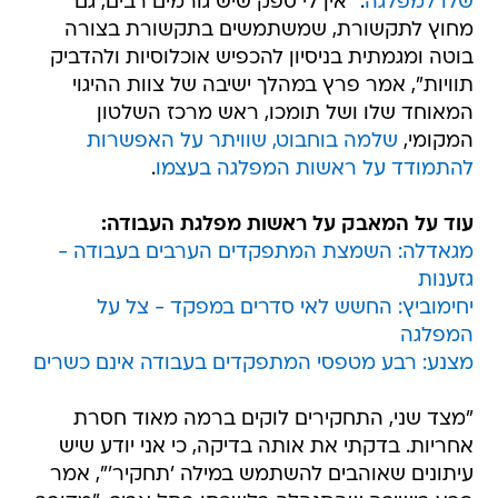
שלו למפלגה
. "אין לי ספק שיש גורמים רבים, גם
מחוץ לתקשורת, שמשתמשים בתקשורת בצורה
בוטה ומגמתית בניסיון להכפיש אוכלוסיות ולהדביק
תוויות", אמר פרץ במהלך ישיבה של צוות ההיגוי
המאוחד שלו ושל תומכו, ראש מרכז השלטון
המקומי,
שלמה בוחבוט, שוויתר על האפשרות
להתמודד על ראשות המפלגה בעצמו
.
עוד על המאבק על ראשות מפלגת העבודה:
מגאדלה: השמצת המתפקדים הערבים בעבודה -
גזענות
יחימוביץ: החשש לאי סדרים במפקד - צל על
המפלגה
מצנע: רבע מטפסי המתפקדים בעבודה אינם כשרים
"מצד שני, התחקירים לוקים ברמה מאוד חסרת
אחריות. בדקתי את אותה בדיקה, כי אני יודע שיש
עיתונים שאוהבים להשתמש במילה 'תחקיר'", אמר