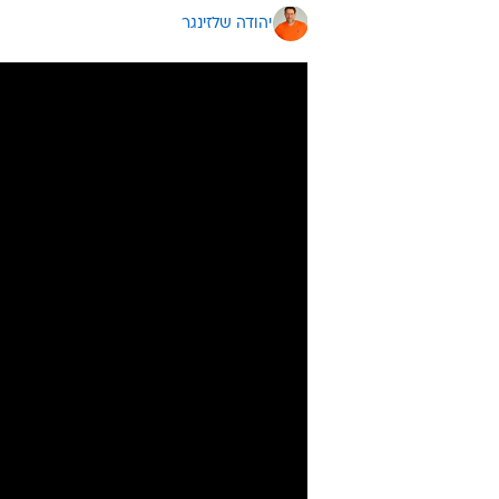
11:24
לאחר דברי טר
מבהירים: "נת
הקרובות"
יהודה שלזינגר