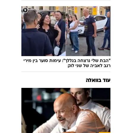
שימוש
"דקרו אותו ביד ובחזה, אמרו לו כי בכוונתם
לגמור אותו": אישום חמור הוגש בפרשת רצח
בניהו רזי
"הבת שלי נרצחה בגללך": עימות סוער בין מירי
רגב לאביה של שני לוק