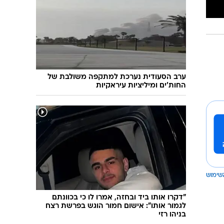
איזנקוט בראש, הליכוד צמודה, סמוטריץ' נחלש
- ומה עם בנט? | סקר מעריב
ערב הסעודית נערכת למתקפה משולבת של
החות'ים ומיליציות עיראקיות