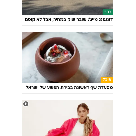
אופנה
מצדיעות לך: מגי טביבי גרמה לנו להתעכב על
הז'קט הזה
רכב
דונגפנג מייג': שובר שוק במחיר, אבל לא קוסם