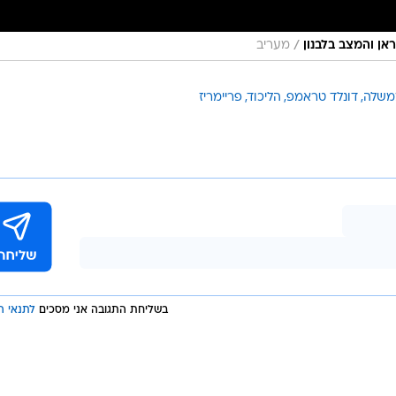
/
אן והמצב בלבנון
מעריב
משלה
דונלד טראמפ
הליכוד
פריימריז