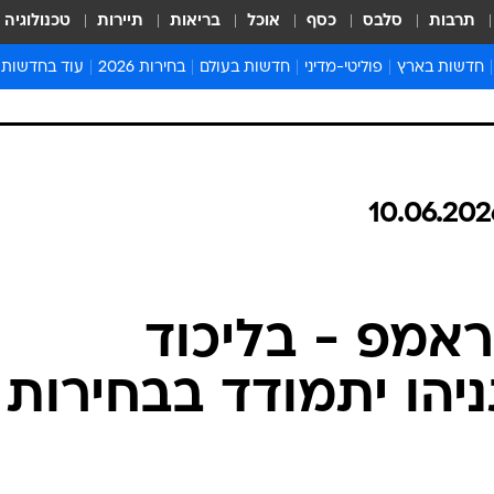
תרבות
סלבס
כסף
אוכל
בריאות
תיירות
טכנולוגיה
חדשות בארץ
פוליטי-מדיני
חדשות בעולם
בחירות 2026
עוד בחדשות
אירועים בארץ
פוליטיקה וממשל
המזרח התיכון
דעות ופרשנויו
חדשות פלילים ומשפט
יחסי חוץ
אירופה
סרי ושלזינגר
חינוך
אמריקה
פרויקטים מיוח
ישראלים בחו"ל
אסיה והפסיפיק
אסור לפספס
בריאות
אפריקה
מדע וסביבה
חברה ורווחה
הנחיות פיקוד 
ארכיון מדורים
זמני כניסת ש
לוח חופשות וח
לוח שנה
חדשות יהדות
חדשות המשפ