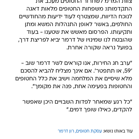
צוות המו"מ לשחרור החטופים מעכב את
התקדמותו: משפחות החטופים מלאות דאגה
לנוכח הדיווח, שמצטרף לעוד ידיעות מהחודשיים
החולפים, באשר לאופן התנהלות המשא ומתן
ותקיעותו. הפרסום מאשש את שטענו - בעוד
שהובטח לנו שמינויו של דרמר יביא לפריצת דרך,
בפועל נראה שקורה אחרת.
"ערב חג החירות, אנו קוראים לשר דרמר שוב -
'59, או תתפטר'. אם אינך מצליח להביא להסכם
מלא שיסיים את המלחמה וישיב את כלל החטופים
והחטופות בפעימה אחת, פנה את מקומך".
"כל רגע שמאחר לפדות השבויים היכן שאפשר
להקדים, כאילו שופך דמים."
עוד באותו נושא:
עסקת חטופים
רון דרמר