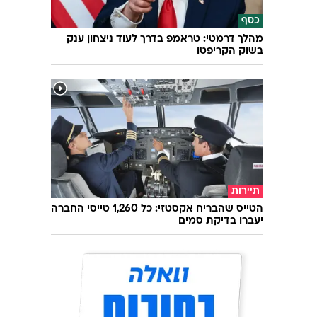
כסף
מהלך דרמטי: טראמפ בדרך לעוד ניצחון ענק
בשוק הקריפטו
תיירות
הטייס שהבריח אקסטזי: כל 1,260 טייסי החברה
יעברו בדיקת סמים