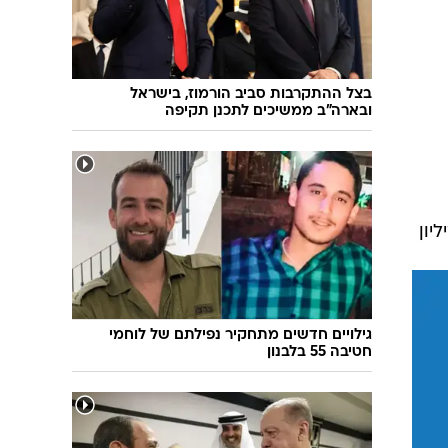
שיחת חוץ
ט"ו בשבט
פורים
פניית פרסה
פסח
חדשות המדע
בצל ההתקרבות סביב הורמוז, בישראל
ל"ג בעומר
פוסט פוליטי
ובארה"ב ממשיכים לתכנן תקיפה
שבועות
המוביל הדרומי
צום י"ז בתמוז
חשאי בחמישי
ט' באב
נוהל שכן
עת חפירה
יון
בחירות 2013
בחירות בארה"ב 2012
גילויים חדשים מתחקיר נפילתם של לוחמי
חטיבה 55 בלבנון