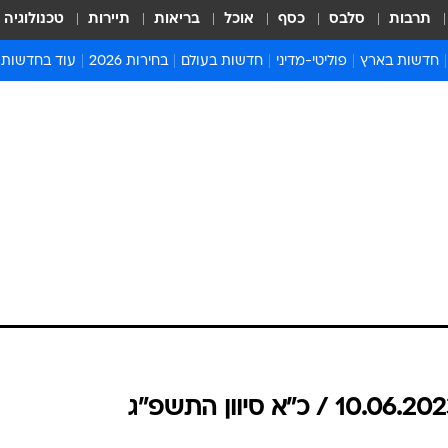
תרבות
סלבס
כסף
אוכל
בריאות
תיירות
טכנולוגיה
חדשות בארץ
פוליטי-מדיני
חדשות בעולם
בחירות 2026
עוד בחדשות
אירועים בארץ
פוליטיקה וממשל
המזרח התיכון
דעות ופרשנויו
חדשות פלילים ומשפט
יחסי חוץ
אירופה
סרי ושלזינגר
חינוך
אמריקה
פרויקטים מיוח
ישראלים בחו"ל
אסיה והפסיפיק
אסור לפספס
בריאות
אפריקה
מדע וסביבה
חברה ורווחה
הנחיות פיקוד 
ארכיון מדורים
זמני כניסת ש
לוח חופשות וח
לוח שנה
חדשות יהדות
חדשות המשפ