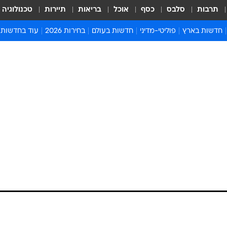
תרבות
סלבס
כסף
אוכל
בריאות
תיירות
טכנולוגיה
חדשות בארץ
פוליטי-מדיני
חדשות בעולם
בחירות 2026
עוד בחדשות
אירועים בארץ
פוליטיקה וממשל
המזרח התיכון
דעות ופרשנויו
חדשות פלילים ומשפט
יחסי חוץ
אירופה
סרי ושלזינגר
חינוך
אמריקה
פרויקטים מיוח
ישראלים בחו"ל
אסיה והפסיפיק
אסור לפספס
בריאות
אפריקה
מדע וסביבה
חברה ורווחה
הנחיות פיקוד 
ארכיון מדורים
זמני כניסת ש
לוח חופשות וח
לוח שנה
חדשות יהדות
חדשות המשפ