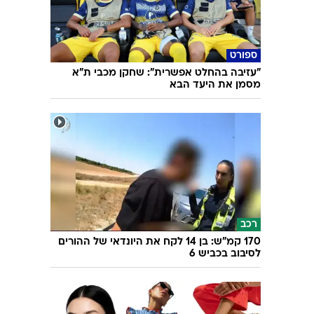
ספורט
"עזיבה בהחלט אפשרית": שחקן מכבי ת"א
מסמן את היעד הבא
רכב
170 קמ"ש: בן 14 לקח את היונדאי של ההורים
לסיבוב בכביש 6