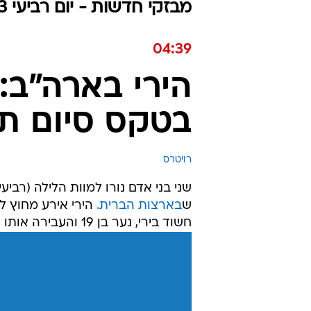
מבזקי חדשות - יום רביעי 07.06.2023 / י״ח סיוון התשפ"ג
04:39
הירי בארה"ב: 
בטקס סיום תיכ
רויטרס
שני בני אדם נורו למוות הלילה (רביעי
ש
בארצות הברית.
הירי אירע מחוץ ל
חשוד בירי, נער בן 19 והעבירה אותו להמשך חקירה. שני ההרוגים הם נער בן 18 וגבר בן 36.