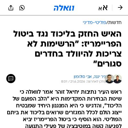
חדשות
/
פוליטי-מדיני
האיש החזק בליכוד נגד ביטול
הפריימריז: "הרשימות לא
צריכות להיוולד בחדרים
סגורים"
יניר יגנה, 
אבי סולומון
עודכן לאחרונה: 21.6.2026 / 8:01
ראש העיר נתיבות יחיאל זוהר אמר לוואלה כי
שיטת הבחירות המקדימות היא "הלב הפועם של
הליכוד", והדגיש כי היא המנגנון היחיד שמבטיח
ייצוג הולם לכלל המגזרים שרואים בליכוד את ביתם
הפוליטי. הוא הוסיף כי ביטול הפריימריז יביא
לפגיעה קשה במוטיבציה של פעילי התנועה