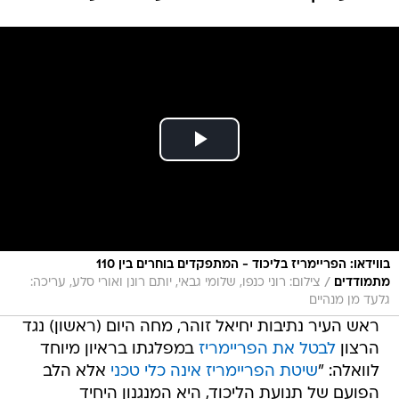
בווידאו: הפריימריז בליכוד - המתפקדים בוחרים בין 110
/
מתמודדים
צילום: רוני כנפו, שלומי גבאי, יותם רונן ואורי סלע, עריכה:
גלעד מן מנהיים
ראש העיר נתיבות יחיאל זוהר, מחה היום (ראשון) נגד
הרצון
לבטל את הפריימריז
במפלגתו בראיון מיוחד
לוואלה: "
שיטת הפריימריז אינה כלי טכני
אלא הלב
הפועם של תנועת הליכוד, היא המנגנון היחיד