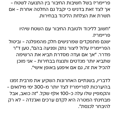
פריימריז בשל חשיבות החיבור בין התנועה לשטח -
אך לצד זאת בדגיש כי יקבל גם החלטה אחרת - אם
תשרת את הצלחת הליכוד בבחירות.
"חשוב לליכוד ולטובת החיבור עם השטח שיהיו
פריימריז.
ישנם מתפקדים שמרגישים חלק מהמפלגה - וביטול
הפריימריז עלול ליצור נתק ופגיעה בהם", טען ד"ר
מדרר. "אך אם ועדה מסדרת תביא את הרשימה
שתביא יותר מנדטים ותנצח בבחירות - אני מוכן
להכיל את זה, גם אם איפגע באופן אישי".
לדבריו, בשנתיים האחרונות השקיע את מרבית זמנו
בהיערכות לפריימריז לצד יותר מ-300 ימי מילואים -
והקמפיין שלו עלה כ-100 אלף שקל. "זה כואב, אבל
מבחינתי המטרה היא לקדם ערכים ואג'נדה - לא רק
להיבחר לכנסת".