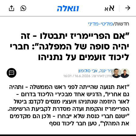
חדשות
/
פוליטי-מדיני
"אם הפריימריז יתבטלו - זה
יהיה סופה של המפלגה": חברי
ליכוד זועמים על נתניהו
יניר יגנה, 
אבי סולומון
עודכן לאחרונה: 16.6.2026 / 16:01
"זאת תנועה שהייתה לפני ראש הממשלה - ותהיה
גם אחריו", הדגיש אחד מבכירי הליכוד בדרום -
לאור היוזמה שנתניהו ויועציו מנסים לקדם: ביטול
הפריימריז והקמת ועדה מסדרת לקביעת הרשימה.
"ישנם חברי כנסת שלא ייבחרו - ולכן הם מקדמים
את המהלך", טען חבר ליכוד נוסף