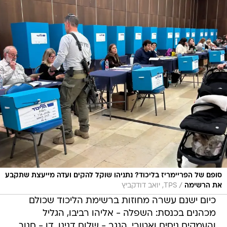
סופם של הפריימריז בליכוד? נתניהו שוקל להקים ועדה מייעצת שתקבע
/
את הרשימה
TPS, יואב דודקביץ
כיום ישנם עשרה מחוזות ברשימת הליכוד שכולם
מכהנים בכנסת: השפלה - אליהו רביבו, הגליל
והעמקים ניסים ואטורי, הנגב - שלום דנינו, דן - חנוך