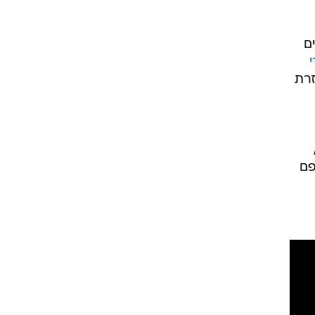
ם
זרת
פם