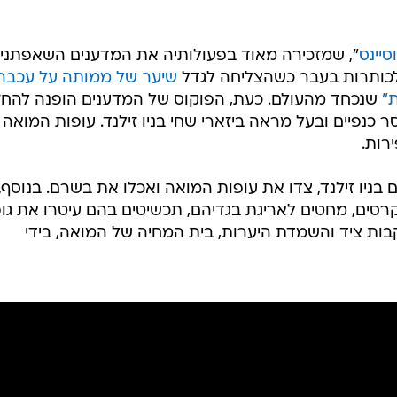
סיינס
", שמזכירה מאוד בפעולותיה את המדענים השאפתניי
לכותרות בעבר כשהצליחה לגדל
שיער של ממותה על עכברי
"
שנכחד מהעולם. כעת, הפוקוס של המדענים הופנה להח
סר כנפיים ובעל מראה ביזארי שחי בניו זילנד. עופות המואה
ירות.
בניו זילנד, צדו את עופות המואה ואכלו את בשרם. בנוסף,
רסים, מחטים לאריגת בגדיהם, תכשיטים בהם עיטרו את גו
בות ציד והשמדת היערות, בית המחיה של המואה, בידי