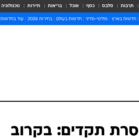
תרבות
סלבס
כסף
אוכל
בריאות
תיירות
טכנולוגיה
חדשות בארץ
פוליטי-מדיני
חדשות בעולם
בחירות 2026
עוד בחדשות
אירועים בארץ
פוליטיקה וממשל
המזרח התיכון
דעות ופרשנויו
חדשות פלילים ומשפט
יחסי חוץ
אירופה
סרי ושלזינגר
חינוך
אמריקה
פרויקטים מיוח
ישראלים בחו"ל
אסיה והפסיפיק
אסור לפספס
בריאות
אפריקה
מדע וסביבה
חברה ורווחה
הנחיות פיקוד 
ארכיון מדורים
זמני כניסת ש
לוח חופשות וח
לוח שנה
חדשות יהדות
סרת תקדים: בקרוב
חדשות המשפ