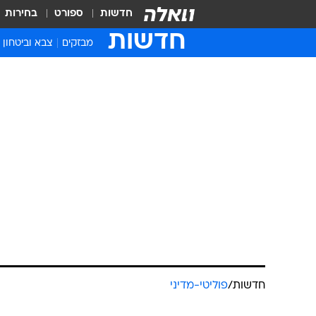
חדשות
ספורט
בחירות
חדשות
מבזקים
צבא וביטחון
חדשות
/
פוליטי-מדיני
הרצוג הזמין 
עוה"ד של נתנ
הנשיא ברקע 
עידן קוולר, 
אורי סלע
עודכן לאחרונה: 28.4.2026 / 18:27
היועצת המשפטית לנשיא, עו"ד מ
במטרה לבחון היתכנות להסכמות 