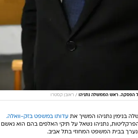
/
ל הפסקה. ראש הממשלה נתניהו
ראובן קסטרו
ה בנימין נתניהו המשיך את
עדותו במשפט בזק-וואלה.
רקליטות, נתניהו נשאל על תיקי האלפים בהם הוא נאשם
 נערך בבית המשפט המחוזי בתל אביב.
זוהי העדות הראשונה של ראש הממשלה מאז 24 בפברואר, כשבתקופה שחלפה בוטלו הדיונים
אתמול התקבלה בקשה שהגיש נתניהו לביטול הדיון רגע לפנ
 בראשון כי הנשיא יצחק הרצוג החליט שלא להעניק לראש
ה, וינסה לקדם הסדר טיעון - כך על פי גורמים רשמיים. בבי
ו למעשה את המהלך כשכתבו כי "הנשיא סבור כי נכון תחיל
צות מהלך שיכול להביא לגיבוש הסדר בין הצדדים, מחוץ