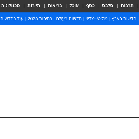
תרבות
סלבס
כסף
אוכל
בריאות
תיירות
טכנולוגיה
חדשות בארץ
פוליטי-מדיני
חדשות בעולם
בחירות 2026
עוד בחדשות
אירועים בארץ
פוליטיקה וממשל
המזרח התיכון
דעות ופרשנויו
חדשות פלילים ומשפט
יחסי חוץ
אירופה
סרי ושלזינגר
חינוך
אמריקה
פרויקטים מיוח
ישראלים בחו"ל
אסיה והפסיפיק
אסור לפספס
את הפרקליטות ואת
בריאות
אפריקה
מדע וסביבה
יהו לשיחות בבית
חברה ורווחה
הנחיות פיקוד 
ארכיון מדורים
בקשת החנינה
זמני כניסת ש
לוח חופשות וח
לוח שנה
חדשות יהדות
יכל צוק, פנתה לצדדים והציעה לפתוח בשיחות
חדשות המשפ
ביניהם. לדבריה, מדובר במהלך ראשוני בלבד, שנוע