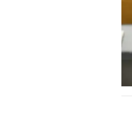
י
ת
ה,