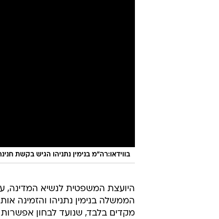
בווידאו:רה"מ בנימין נתניהו הגיש בקשת חנינ
היועצת המשפטית לנשיא המדינה, עו
הממשלה בנימין נתניהו והזמינה אות
מקדים בלבד, שנועד לבחון אפשרות 
הצדדים התבקשו להיענות בהקדם וב
הסכמה לעמדות שבמחלוקת ביניהם 