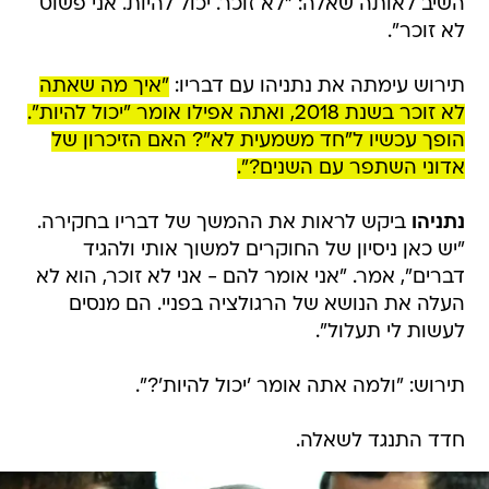
השיב לאותה שאלה: "לא זוכר. יכול להיות. אני פשוט
לא זוכר".
תירוש עימתה את נתניהו עם דבריו:
"איך מה שאתה
לא זוכר בשנת 2018, ואתה אפילו אומר "יכול להיות".
הופך עכשיו ל"חד משמעית לא"? האם הזיכרון של
אדוני השתפר עם השנים?".
נתניהו
ביקש לראות את ההמשך של דבריו בחקירה.
"יש כאן ניסיון של החוקרים למשוך אותי ולהגיד
דברים", אמר. "אני אומר להם - אני לא זוכר, הוא לא
העלה את הנושא של הרגולציה בפניי. הם מנסים
לעשות לי תעלול".
תירוש: "ולמה אתה אומר 'יכול להיות'?".
חדד התנגד לשאלה.