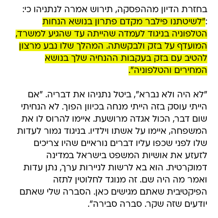
בחזרת הדיון מההפסקה, תירוש אמרה לנתניהו כי:
:
"לשיטתנו פילבר מקדם פתרון בנושא הנחות
הטלפוניה בניגוד לעמדה שהייתה עד שהגיע למשרד,
המועדף על בזק ולבקשתה. המהלך שלו נבע מרצון
להטיב עם בזק בעקבות ההנחיה שלך בנושא
המחירים והטלפוניה".
"לא היה ולא נברא", ביטל נתניהו את דבריה. "אם
הייתי עוסק בזה הייתי מנחה בכיוון הפוך. לא הנחיתי
שום דבר, הכול אגדה מרושעת. איימו להרוס לו את
המשפחה, איימו על אשתו וילדיו. בניגוד גמור לעדות
שלו לפני שכפו עליו דברים נוראיים שהיו צריכים
לזעזע את אושיות המשפט בישראל במדינה
דמוקרטית. הוא בא לרשות לניירות ערך, נתן עדות
ואמר מה היה שם. זה מנוגד לחלוטין לתזה
הפיקטיבית שאתם מגישים כאן. הסברה שלי שאתם
יודעים שזה שקר. סברה סבירה".