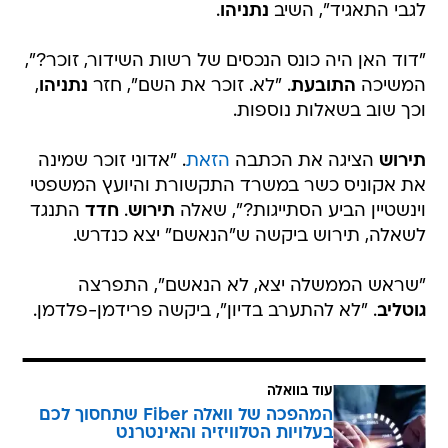
לגבי התאגיד", השיב
נתניהו
.
"דוד האן היה כונס הנכסים של רשות השידור, זוכר?",
המשיכה
התובעת
. "לא. זוכר את השם", חזר
נתניהו
,
וכך שוב בשאלות נוספות.
תירוש
הציגה את הכתבה
הזאת
. "אדוני זוכר שמינה
את אקוניס כשר במשרד התקשורת והיועץ המשפטי
וינשטיין הביע הסתייגות?", שאלה
תירוש
.
חדד
התנגד
לשאלה, תירוש ביקשה ש"הנאשם" יצא כנדרש.
"שראש הממשלה יצא, לא הנאשם", התפרצה
גוטליב
. "לא להתערב בדיון", ביקשה פרידמן-פלדמן.
עוד בוואלה
המהפכה של וואלה Fiber שתחסוך לכם
בעלויות הטלוויזיה והאינטרנט