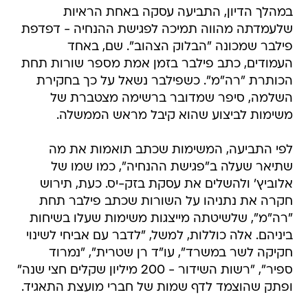
במהלך הדיון, התביעה עסקה באחת הראיות
שלעמדתה מהווה תמיכה לפגישת ההנחיה - דפדפת
פילבר שמכונה "הבלוק הצהוב". שם, באחד
העמודים, כתב פילבר בזמן אמת מספר שורות תחת
הכותרת "רה"מ". כשפילבר נשאל על כך בחקירת
השלמה, סיפר שמדובר ברשימה מצטברת של
משימות לביצוע שהוא קיבל מראש הממשלה.
לפי התביעה, המשימות שכתב תואמות את מה
שתיאר שעלה ב"פגישת ההנחיה", כמו שמו של
אלוביץ' ולהשלים את עסקת בזק-יס. כעת, תירוש
חקרה את נתניהו על השורות שכתב פילבר תחת
"רה"מ", שלשיטתה מייצגות משימות שעלו בשיחות
ביניהם. אלה כוללות, למשל, "לדבר עם אביחי לשינוי
חקיקה לשר במשרד", עו"ד רן שטרית", "נמרוד
ספיר", "רשות השידור - 200 מיליון שקלים חצי שנה"
ופתק שהוצמד לדף שמות של חברי מועצת התאגיד.