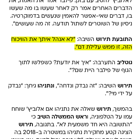
לאלוביץ' להטיב עם בזק. פילבר אמר את האמת, את
הדברים האחרים אמר רק לאחר שעשו בו מה שעשו
בו, דברים שאי-אפשר להאמין שנעשים בדמוקרטיה.
ניסיון של השוטרים לשתול תודעה. זה מה שעושים".
התובעת תירוש
השיבה:
"לא אנהל איתך את הוויכוח
הזה, זו ממש עלילת דם".
גוטליב
התערבה: "איך את יודעת? כשפלשו לתוך
הגוף של פילבר היית שם?".
תירוש
השיבה: "זה נבדק ונדחה",
ונתניהו
גיחך: "נבדק
על ידי מי?".
בהמשך,
תירוש
שאלה את נתניהו אם אלוביץ' שוחח
עמו על הטלפוניה, ו
ראש הממשלה השיב
כי
"התשובה היא חד משמעית לא". בתגובה,
תירוש
הציגה קטע מחקירת נתניהו במשטרה ב-2018 בה