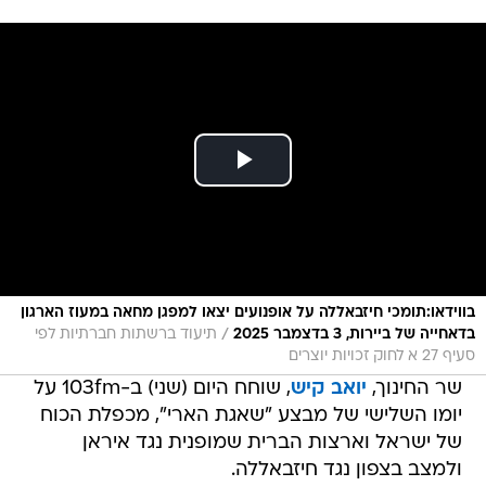
בווידאו:תומכי חיזבאללה על אופנועים יצאו למפגן מחאה במעוז הארגון
/
בדאחייה של ביירות, 3 בדצמבר 2025
תיעוד ברשתות חברתיות לפי
סעיף 27 א לחוק זכויות יוצרים
שר החינוך,
יואב קיש
, שוחח היום (שני) ב-103fm על
יומו השלישי של מבצע "שאגת הארי", מכפלת הכוח
של ישראל וארצות הברית שמופנית נגד איראן
ולמצב בצפון נגד חיזבאללה.