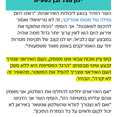
השר הזהיר בנוגע ליכולות האיראניות: "ראינו היום
נפילה של מטוס אמריקני
, זה לא טריוויאלי ואסור
להיכנס לשאננות". אך הוסיף: "הכוח שתוקף את
איראן היום הוא לאין ערוך יותר גדול ממה שהיה
במבצע 'עם כלביא', יש לנו קצב של תקיפת מטרות
יחד עם האמריקנים באופן מאוד משמעותי".
קיש ציין שכוח צבאי אינו מספיק, העם האיראני יצטרך
לבצע שינוי מבפנים: "הרגל המסיימת היא ללא ספק
העם האיראני שצריך להפיל את המשטר, מהאוויר זה
לא יקרה", הבהיר.
"אם האיראנים יחליטו להחליף את השלטון, אני מאמין
שהם יצליחו במשימה הזו", הוסיף השר אך הדגיש:
"ואם לא נצטרך לוודא שהשלטון שנשאר באיראן לא
יכול לקום ולאיים על כל המזרח התיכון".