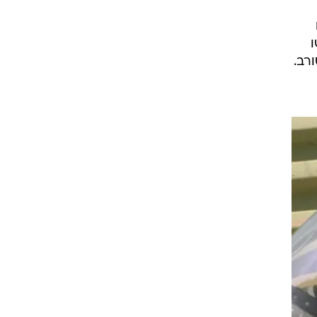
ו
רב.