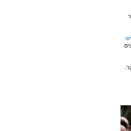
ר
יש
ים
ר.