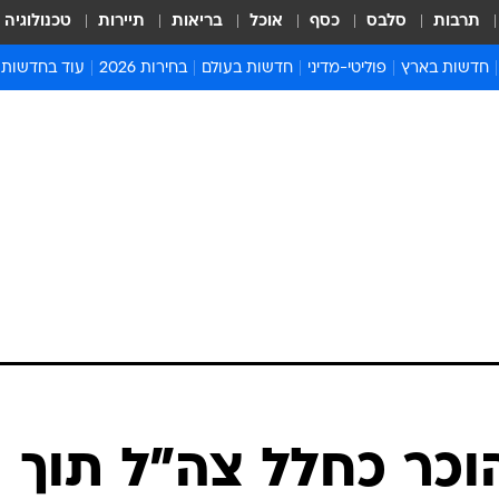
תרבות
סלבס
כסף
אוכל
בריאות
תיירות
טכנולוגיה
חדשות בארץ
פוליטי-מדיני
חדשות בעולם
בחירות 2026
עוד בחדשות
אירועים בארץ
פוליטיקה וממשל
המזרח התיכון
דעות ופרשנויו
חדשות פלילים ומשפט
יחסי חוץ
אירופה
סרי ושלזינגר
חינוך
אמריקה
פרויקטים מיוח
ישראלים בחו"ל
אסיה והפסיפיק
אסור לפספס
בריאות
אפריקה
מדע וסביבה
חברה ורווחה
הנחיות פיקוד 
ארכיון מדורים
זמני כניסת ש
לוח חופשות וח
לוח שנה
חדשות יהדות
הוכר כחלל צה"ל תוך
חדשות המשפ