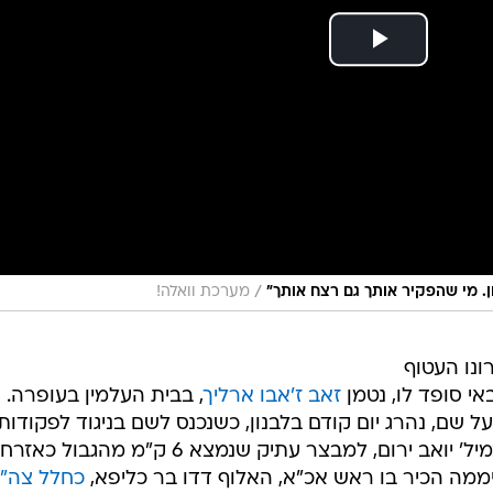
/
ון. מי שהפקיר אותך גם רצח אותך"
מערכת וואלה!
ונו העטוף
י סופד לו, נטמן
זאב ז'אבו ארליך
, בבית העלמין בעופרה.
רץ ישראל בעל שם, נהרג יום קודם בלבנון, כשנכנס לשם בניגוד לפקודות
ולנהלים, יחד עם רמ"ט גולני, אל"מ במיל' יואב ירום, למבצר עתיק שנמצא 6 ק"מ מהגבול כאזר
יממה הכיר בו ראש אכ"א, האלוף דדו בר כליפא,
כחלל צה"ל