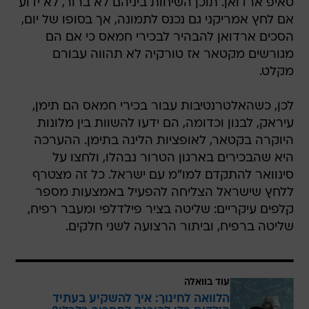
טאיפ ארדואן. תוכן השיחות ביניהם לא ברור, לא ידוע
אם לחץ אמריקני גם נכנס לתמונה, אך בסופו של יום,
הסכים ארדואן להבהיר לבכירי חמאס כי אם הם
מגורשים מקטאר אז טורקיה לא תהווה עבורם
מקלט.
לכן, כשהאלטרנטיבות עבור בכירי חמאס הם תימן,
עיראק, לבנון וכדומה, הם ידעו להשוות בין מלונות
היוקרה בקטאר, לאופציות הלינה בתימן. ההערכה
היא שהבכירים בארגון הטרור נבהלו, ולחצו על
סינוואר להתקדם למו"מ עם ישראל. כל זה מצטרף
ללחץ שישראל הצליחה להפעיל באמצעות מספר
קלפים עיקריים: שליטה בציר פילדלפי ומעבר רפיח,
שליטה ברפיח, וביתור הרצועה לשני חלקים.
עוד בוואלה
הלוואה לחינוך: איך להשקיע בעתיד