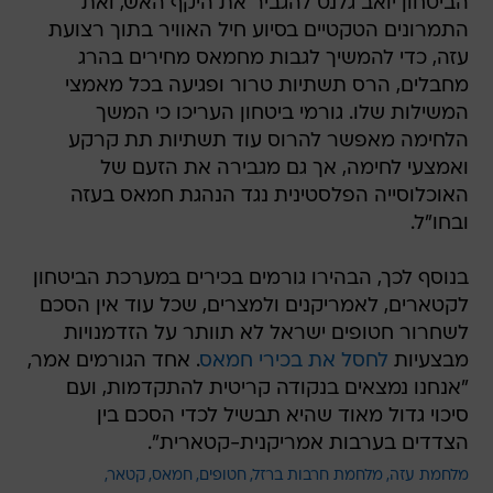
הביטחון יואב גלנט להגביר את היקף האש, ואת
התמרונים הטקטיים בסיוע חיל האוויר בתוך רצועת
עזה, כדי להמשיך לגבות מחמאס מחירים בהרג
מחבלים, הרס תשתיות טרור ופגיעה בכל מאמצי
המשילות שלו. גורמי ביטחון העריכו כי המשך
הלחימה מאפשר להרוס עוד תשתיות תת קרקע
ואמצעי לחימה, אך גם מגבירה את הזעם של
האוכלוסייה הפלסטינית נגד הנהגת חמאס בעזה
ובחו"ל.
בנוסף לכך, הבהירו גורמים בכירים במערכת הביטחון
לקטארים, לאמריקנים ולמצרים, שכל עוד אין הסכם
לשחרור חטופים ישראל לא תוותר על הזדמנויות
מבצעיות
לחסל את בכירי חמאס
. אחד הגורמים אמר,
"אנחנו נמצאים בנקודה קריטית להתקדמות, ועם
סיכוי גדול מאוד שהיא תבשיל לכדי הסכם בין
הצדדים בערבות אמריקנית-קטארית".
מלחמת עזה
מלחמת חרבות ברזל
חטופים
חמאס
קטאר