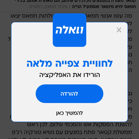
קטאר מעורה במנגנונים הכלכלים שלהם, וגם מאחרת אותם. בכירי
/
חמאס יחיא סינוואר ואסמעיל הנייה
עיבוד תמונה, רויטרס
מה עשו אנשי חמאס בתגובה? משלחות חמאס יצאו
לטורקיה, נפגשו עם ארדואן, ובחנו את האפשרות
לעבור לאנקרה. בישראל וארה"ב נלחצו מאוד
מהמהלך, שכן הוא שומט מידיהם את היכולת להפעיל
על צמרת חמאס לחץ באמצעות קטאר. הרי לפי
גורמי ביטחון, מי שביקש מקטאר לארח את בכירי
חמאס הם האמריקנים והישראלים, שמאמינים כי
הדבר יסייע לשליטה ולפיקוח על ראשי ארגון הטרור.
גם הקטארים לא רוצים שמהלך כזה יצא אל הפועל,
כי הם עלולים להפוך לחסרי משמעות בעיני ארה"ב
וישראל בתהליך המו"מ. לדברי גורמי ביטחון, קטאר
מעורבת בהרבה צירים במזרח התיכון בפרט, ובעולם
להשגת הפסקות אש והסכמי שלום. לכן ראש
ממשלת קטאר פתח במגעים עם נשיא טורקיה רג'פ