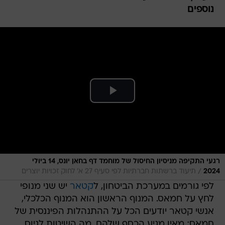
נוספים
רגעי התקיפה מניסיון החיסול של מוחמד דף בחאן יונס, 14 ביולי
/
2024
תיעוד ברשתות חברתיות לפי סעיף 27 א' לחוק זכויות יוצרים
לפי גורמים במערכת הביטחון, ל
קטאר
יש שני מנופי
לחץ על חמאס. המנוף הראשון הוא המנוף הכלכלי,
אנשי קטאר יודעים הכל על ההתנהלות הפיננסית של
חמאס; מאין מגיע הכסף שלהם, מה השיטות לגיוס